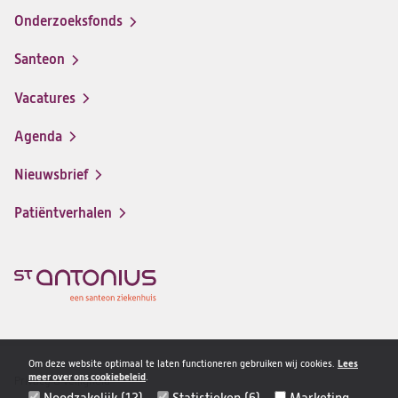
Onderzoeksfonds
Santeon
(opent
in
Vacatures
(opent
een
in
nieuwe
Agenda
een
tab)
nieuwe
Nieuwsbrief
tab)
Patiëntverhalen
Om deze website optimaal te laten functioneren gebruiken wij cookies.
Lees
meer over ons cookiebeleid
.
Privacy & veiligheid
Disclaimer