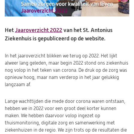
Het
Jaaroverzicht 2022
(opent
van het St. Antonius
Ziekenhuis is gepubliceerd op de website.
in
een
nieuwe
In het jaaroverzicht blikken we terug op 2022. Het lijkt
tab)
alweer lang geleden, maar begin 2022 stond ons ziekenhuis
nog volop in het teken van corona. De druk op de zorg was
opnieuw hoog, maar nam verderop in het jaar gelukkig
langzaam af.
Lange wachttijden die mede door corona waren ontstaan,
hebben we in 2022 voor een groot deel korter kunnen
maken. We hebben daarvoor volop ingezet op
thuismonitoring, digitale zorg en samenwerking met
ziekenhuizen in de regio. We zijn trots op de resultaten die