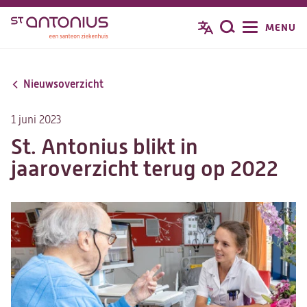
Overslaan
MENU
Zoeken
en
naar
de
Nieuwsoverzicht
inhoud
gaan
1 juni 2023
St. Antonius blikt in
jaaroverzicht terug op 2022