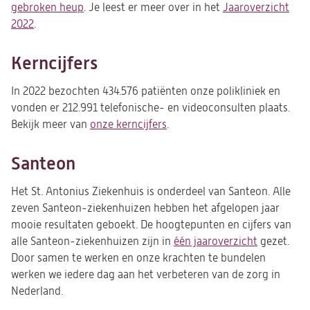
gebroken heup
. Je leest er meer over in het
Jaaroverzicht
2022
(opent
.
in
een
Kerncijfers
nieuwe
tab)
In 2022 bezochten 434.576 patiënten onze polikliniek en
vonden er 212.991 telefonische- en videoconsulten plaats.
Bekijk meer van
onze kerncijfers
(opent
.
in
een
Santeon
nieuwe
tab)
Het St. Antonius Ziekenhuis is onderdeel van Santeon. Alle
zeven Santeon-ziekenhuizen hebben het afgelopen jaar
mooie resultaten geboekt. De hoogtepunten en cijfers van
alle Santeon-ziekenhuizen zijn in
één jaaroverzicht
(opent
gezet.
Door samen te werken en onze krachten te bundelen
in
werken we iedere dag aan het verbeteren van de zorg in
een
Nederland.
nieuwe
tab)