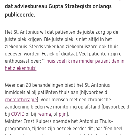
dat adviesbureau Gupta Strategists onlangs
in
publiceerde.
e
n
ta
Het St. Antonius wil dat patiënten de juiste zorg op de
juiste plek krijgen. Die juiste plek is niet altijd in het
ziekenhuis. Steeds vaker kan ziekenhuiszorg ook thuis
gegeven worden. Fysiek of digitaal. Veel patiënten zijn er
enthousiast over: "
Thuis voel ik me minder patiënt dan in
het ziekenhuis’
Meer dan 20 behandelingen biedt het St. Antonius
inmiddels al bij patiënten thuis aan (bijvoorbeeld
chemotherapie
). Voor mensen met een chronische
aandoening bieden we monitoring op afstand (bijvoorbeeld
bij
COVID
of bij
reuma
, of
pijn
).
Minister Ernst Kuipers noemde het Antonius Thuis-
programma, tijdens zijn bezoek eerder dit jaar "Een heel