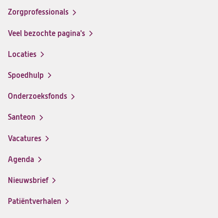
op
op
op
op
Zorgprofessionals
Facebook
Instagram
LinkedIn
Youtube
Veel bezochte pagina's
Locaties
Spoedhulp
Onderzoeksfonds
Santeon
(opent
in
Vacatures
(opent
een
in
nieuwe
Agenda
een
tab)
nieuwe
Nieuwsbrief
tab)
Patiëntverhalen