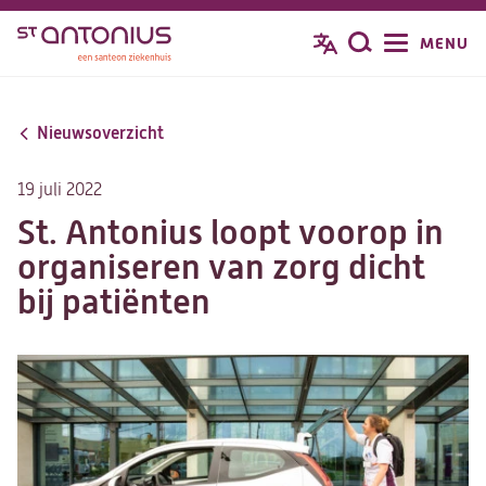
Overslaan
MENU
Zoeken
en
naar
de
Nieuwsoverzicht
inhoud
gaan
19 juli 2022
St. Antonius loopt voorop in
organiseren van zorg dicht
bij patiënten