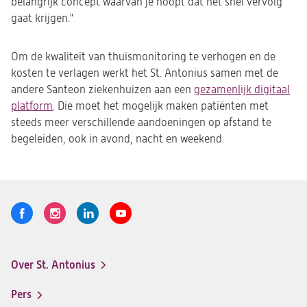
belangrijk concept waarvan je hoopt dat het snel vervolg
gaat krijgen."
Om de kwaliteit van thuismonitoring te verhogen en de
kosten te verlagen werkt het St. Antonius samen met de
andere Santeon ziekenhuizen aan een
gezamenlijk digitaal
platform
. Die moet het mogelijk maken patiënten met
steeds meer verschillende aandoeningen op afstand te
begeleiden, ook in avond, nacht en weekend.
Volg
Logo
Logo
Logo
Logo
ons
St.
St.
St.
St.
Antonius
Antonius
Antonius
Antonius
Over St. Antonius
een
een
een
een
Footer-
santeon
santeon
santeon
santeon
menu
Pers
ziekenhuis
ziekenhuis
ziekenhuis
ziekenhuis