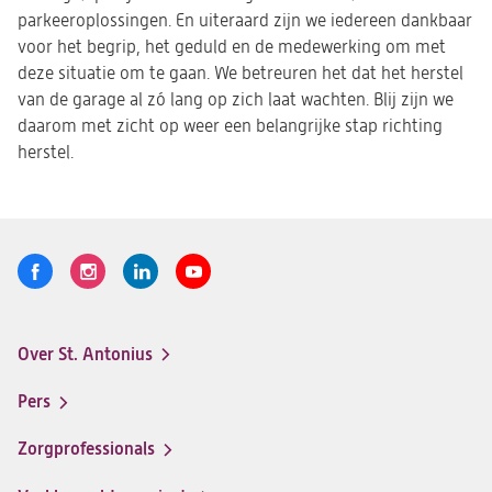
parkeeroplossingen. En uiteraard zijn we iedereen dankbaar
voor het begrip, het geduld en de medewerking om met
deze situatie om te gaan. We betreuren het dat het herstel
van de garage al zó lang op zich laat wachten. Blij zijn we
daarom met zicht op weer een belangrijke stap richting
herstel.
Volg
Logo
Logo
Logo
Logo
ons
St.
St.
St.
St.
Antonius
Antonius
Antonius
Antonius
Over St. Antonius
een
een
een
een
Footer-
santeon
santeon
santeon
santeon
menu
Pers
ziekenhuis
ziekenhuis
ziekenhuis
ziekenhuis
op
op
op
op
Zorgprofessionals
Facebook
Instagram
LinkedIn
Youtube