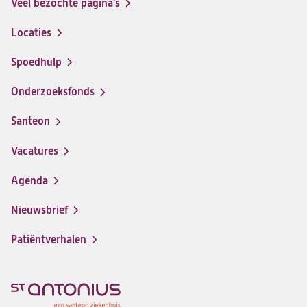
Veel bezochte pagina's
Locaties
Spoedhulp
Onderzoeksfonds
Santeon
(opent
in
Vacatures
(opent
een
in
nieuwe
Agenda
een
tab)
nieuwe
Nieuwsbrief
tab)
Patiëntverhalen