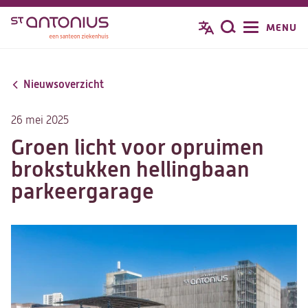
Overslaan
MENU
Zoeken
en
naar
de
Nieuwsoverzicht
inhoud
gaan
26 mei 2025
Groen licht voor opruimen
brokstukken hellingbaan
parkeergarage