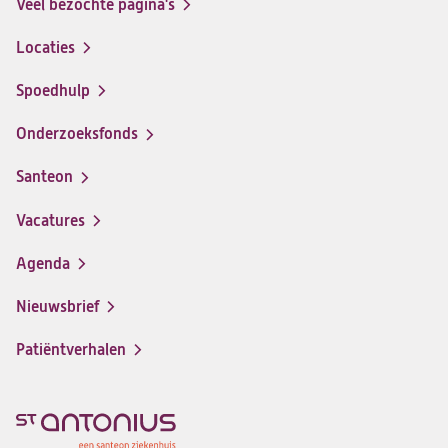
Veel bezochte pagina's
Locaties
Spoedhulp
Onderzoeksfonds
Santeon
(opent
in
Vacatures
(opent
een
in
nieuwe
Agenda
een
tab)
nieuwe
Nieuwsbrief
tab)
Patiëntverhalen