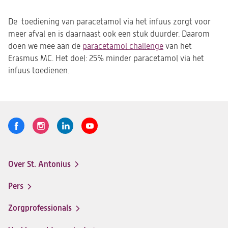
De toediening van paracetamol via het infuus zorgt voor
meer afval en is daarnaast ook een stuk duurder. Daarom
doen we mee aan de
paracetamol challenge
(opent
van het
Erasmus MC. Het doel: 25% minder paracetamol via het
in
infuus toedienen.
een
nieuwe
tab)
Volg
Logo
Logo
Logo
Logo
ons
St.
St.
St.
St.
Antonius
Antonius
Antonius
Antonius
Over St. Antonius
een
een
een
een
Footer-
santeon
santeon
santeon
santeon
menu
Pers
ziekenhuis
ziekenhuis
ziekenhuis
ziekenhuis
op
op
op
op
Zorgprofessionals
Facebook
Instagram
LinkedIn
Youtube