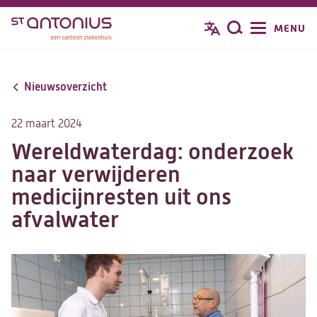
Overslaan
MENU
Zoeken
en
naar
de
Nieuwsoverzicht
inhoud
gaan
22 maart 2024
Wereldwaterdag: onderzoek
naar verwijderen
medicijnresten uit ons
afvalwater