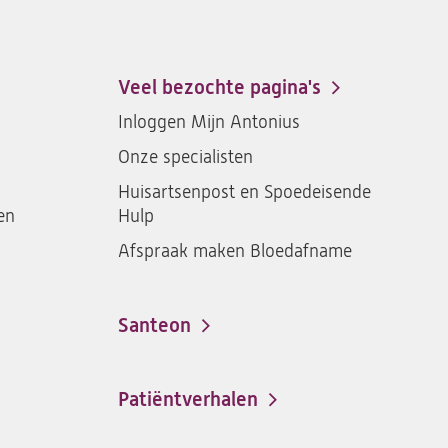
ons
St.
St.
St.
St.
Antonius
Antonius
Antonius
Antoniu
een
een
een
een
Veel bezochte pagina's
santeon
santeon
santeon
santeon
Inloggen Mijn Antonius
ziekenhuis
ziekenhuis
ziekenhuis
ziekenh
Onze specialisten
op
op
op
op
Facebook
Instagram
LinkedIn
Youtub
Huisartsenpost en Spoedeisende
en
Hulp
Afspraak maken Bloedafname
Santeon
(opent
in
een
Patiëntverhalen
nieuwe