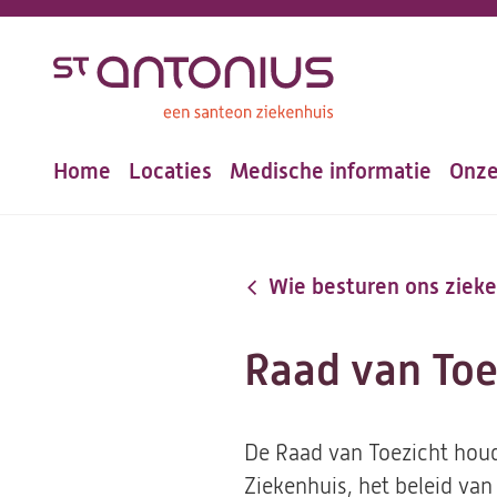
Overslaan
en
naar
de
Home
Locaties
Medische informatie
Onze
inhoud
Hoofdnavigatie
gaan
Wie besturen ons zieke
Raad van Toe
De Raad van Toezicht houdt
Ziekenhuis, het beleid va