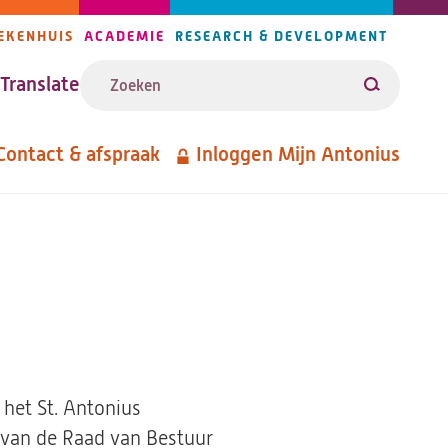
EKENHUIS
ACADEMIE
RESEARCH & DEVELOPMENT
ijlers
Zoeken
avigatie
Translate
Zoeken
Contact & afspraak
Inloggen Mijn Antonius
etanavigatie
 het St. Antonius
n van de Raad van Bestuur