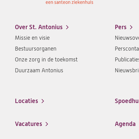
Over St. Antonius
Pers
Footer-
Missie en visie
Nieuwsove
menu
Bestuursorganen
Persconta
Onze zorg in de toekomst
Publicatie
Duurzaam Antonius
Nieuwsbri
Locaties
Spoedhu
Vacatures
Agenda
(opent
in