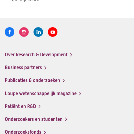
tab)
Volg
Logo
Logo
Logo
Logo
ons
St.
St.
St.
St.
Antonius
Antonius
Antonius
Antonius
Over Research & Development
Research
Research
Research
Research
Footer-
&
&
&
&
menu
Business partners
Development
Development
Development
Development
op
op
op
op
Publicaties & onderzoeken
Facebook
Instagram
LinkedIn
Youtube
Loupe wetenschappelijk magazine
Patiënt en R&D
Onderzoekers en studenten
Onderzoeksfonds