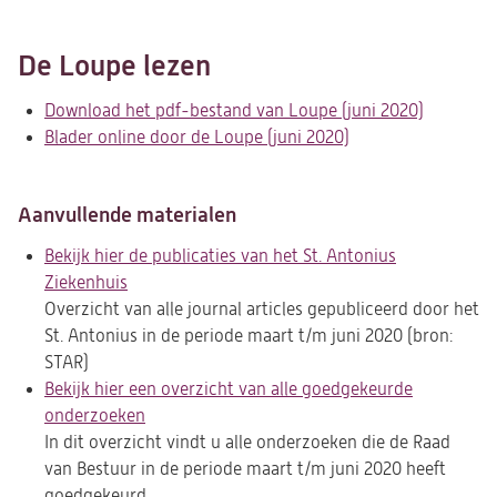
De Loupe lezen
Download het pdf-bestand van Loupe (juni 2020)
(opent
Blader online door de Loupe (juni 2020)
(opent
in
in
een
een
nieuwe
Aanvullende materialen
nieuwe
tab)
tab)
Bekijk hier de publicaties van het St. Antonius
Ziekenhuis
(opent
Overzicht van alle journal articles gepubliceerd door het
in
St. Antonius in de periode maart t/m juni 2020 (bron:
een
STAR)
nieuwe
Bekijk hier een overzicht van alle goedgekeurde
tab)
onderzoeken
(opent
In dit overzicht vindt u alle onderzoeken die de Raad
in
van Bestuur in de periode maart t/m juni 2020 heeft
een
goedgekeurd.
nieuwe