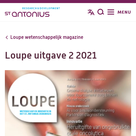
Overslaan
MENU
Zoeken
en
naar
de
Loupe wetenschappelijk magazine
inhoud
gaan
Loupe uitgave 2 2021