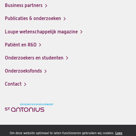
&
&
&
&
menu
Business partners
Development
Development
Development
Development
op
op
op
op
Publicaties & onderzoeken
Facebook
Instagram
LinkedIn
Youtube
Loupe wetenschappelijk magazine
Patiënt en R&D
Onderzoekers en studenten
Onderzoeksfonds
Contact
Om deze website optimaal te laten functioneren gebruiken wij cookies.
Lees