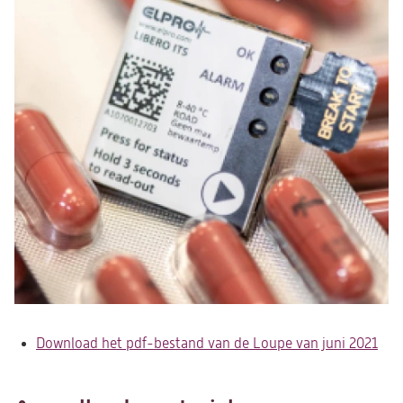
Download het pdf-bestand van de Loupe van juni 2021
(op
in
een