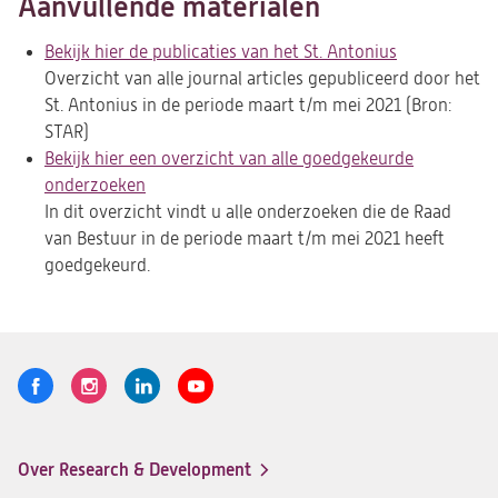
Aanvullende materialen
nie
tab)
Bekijk hier de publicaties van het St. Antonius
(opent
Overzicht van alle journal articles gepubliceerd door het
in
St. Antonius in de periode maart t/m mei 2021 (Bron:
een
STAR)
nieuwe
Bekijk hier een overzicht van alle goedgekeurde
tab)
onderzoeken
(opent
In dit overzicht vindt u alle onderzoeken die de Raad
in
van Bestuur in de periode maart t/m mei 2021 heeft
een
goedgekeurd.
nieuwe
tab)
Volg
Logo
Logo
Logo
Logo
ons
St.
St.
St.
St.
Antonius
Antonius
Antonius
Antonius
Over Research & Development
Research
Research
Research
Research
Footer-