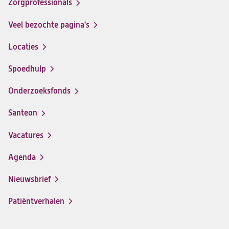
Zorgprofessionals
Facebook
Instagram
LinkedIn
Youtube
Veel bezochte pagina's
Locaties
Spoedhulp
Onderzoeksfonds
Santeon
(opent
in
Vacatures
(opent
een
in
nieuwe
Agenda
een
tab)
nieuwe
Nieuwsbrief
tab)
Patiëntverhalen