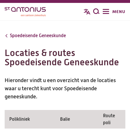
Overslaan
MENU
Zoeken
en
naar
de
Spoedeisende Geneeskunde
inhoud
gaan
Locaties & routes
Spoedeisende Geneeskunde
Hieronder vindt u een overzicht van de locaties
waar u terecht kunt voor Spoedeisende
geneeskunde.
Route
Polikliniek
Balie
poli