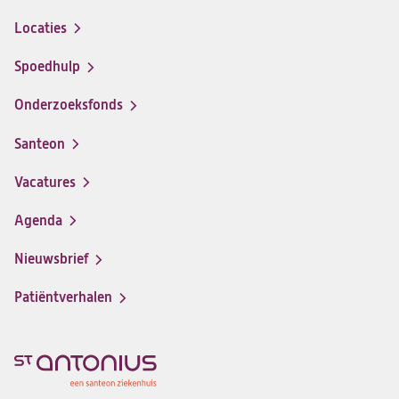
Locaties
Spoedhulp
Onderzoeksfonds
Santeon
(opent
in
Vacatures
(opent
een
in
nieuwe
Agenda
een
tab)
nieuwe
Nieuwsbrief
tab)
Patiëntverhalen