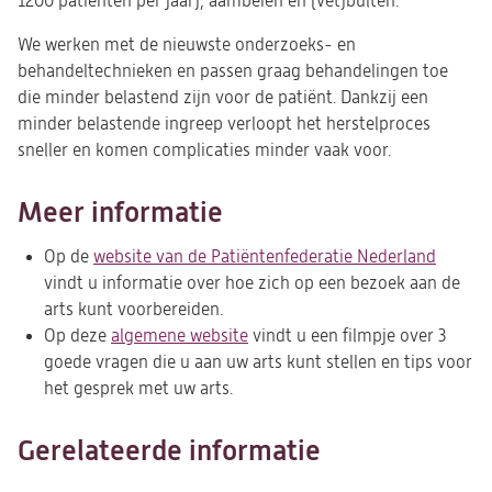
1200 patiënten per jaar), aambeien en (vet)bulten.
We werken met de nieuwste onderzoeks- en
behandeltechnieken en passen graag behandelingen toe
die minder belastend zijn voor de patiënt. Dankzij een
minder belastende ingreep verloopt het herstelproces
sneller en komen complicaties minder vaak voor.
Meer informatie
Op de
website van de Patiëntenfederatie Nederland
(opent
vindt u informatie over hoe zich op een bezoek aan de
in
arts kunt voorbereiden.
een
Op deze
algemene website
(opent
vindt u een filmpje over 3
nieuwe
goede vragen die u aan uw arts kunt stellen en tips voor
in
tab)
het gesprek met uw arts.
een
nieuwe
tab)
Gerelateerde informatie