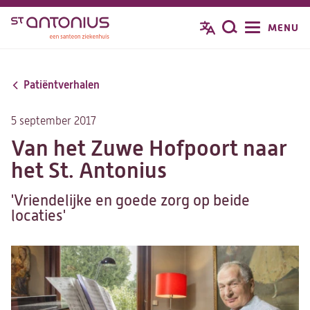
Overslaan
MENU
Zoeken
en
naar
de
Patiëntverhalen
inhoud
gaan
5 september 2017
Van het Zuwe Hofpoort naar
het St. Antonius
'Vriendelijke en goede zorg op beide
locaties'