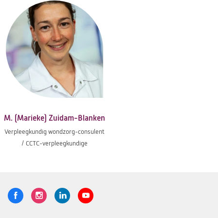
M. (Marieke) Zuidam-Blanken
Verpleegkundig wondzorg-consulent
/ CCTC-verpleegkundige
Volg
Logo
Logo
Logo
Logo
ons
St.
St.
St.
St.