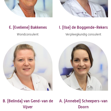
E. (Eveliene) Bakkenes
I. (Ilse) de Boggende-Rekers
Wondconsulent
Verpleegkundig consulent
B. (Belinda) van Gend-van de
A. (Annebel) Scheepers-van
Vijver
Doorn