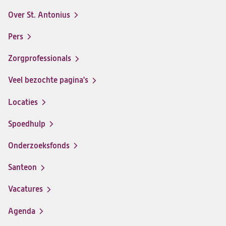
Antonius
Antonius
Antonius
Antonius
Over St. Antonius
een
een
een
een
Footer-
santeon
santeon
santeon
santeon
menu
Pers
ziekenhuis
ziekenhuis
ziekenhuis
ziekenhuis
op
op
op
op
Zorgprofessionals
Facebook
Instagram
LinkedIn
Youtube
Veel bezochte pagina's
Locaties
Spoedhulp
Onderzoeksfonds
Santeon
(opent
in
Vacatures
(opent
een
in
nieuwe
Agenda
een
tab)