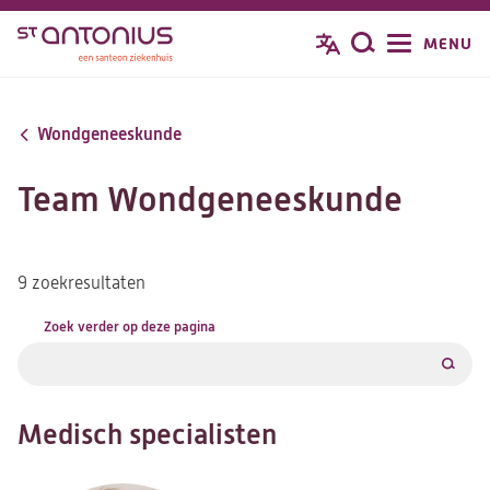
Overslaan
MENU
Zoeken
en
naar
de
Wondgeneeskunde
inhoud
gaan
Team Wondgeneeskunde
9 zoekresultaten
Zoek verder op deze pagina
Filter
Medisch specialisten