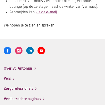
Locatie: St. Antonius Ziekenhuis Utrecht, Antonius
Lounge (op de 1e etage, naast de winkel van Vermaat).
Aanmelden kan
via de e-mail
(opent
.
in
een
We hopen je te zien en spreken!
nieuwe
tab)
Volg
Logo
Logo
Logo
Logo
ons
St.
St.
St.
St.
Antonius
Antonius
Antonius
Antonius
Over St. Antonius
een
een
een
een
Footer-
santeon
santeon
santeon
santeon
menu
Pers
ziekenhuis
ziekenhuis
ziekenhuis
ziekenhuis
op
op
op
op
Zorgprofessionals
Facebook
Instagram
LinkedIn
Youtube
Veel bezochte pagina's