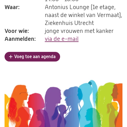
Waar:
Antonius Lounge (1e etage,
naast de winkel van Vermaat),
Ziekenhuis Utrecht
Voor wie:
jonge vrouwen met kanker
Aanmelden:
via de e-mail
(opent
in
een
Voeg toe aan agenda
nieuwe
tab)