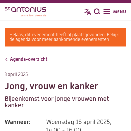
Overslaan
MENU
Zoeken
en
naar
de
warning
Helaas, dit evenement heeft al plaatsgevonden. Bekijk
inhoud
message
de agenda voor meer aankomende evenementen.
gaan
Agenda-overzicht
3 april 2025
Jong, vrouw en kanker
Bijeenkomst voor jonge vrouwen met
kanker
Wanneer:
Woensdag 16 april 2025,
14.00 - 16.00