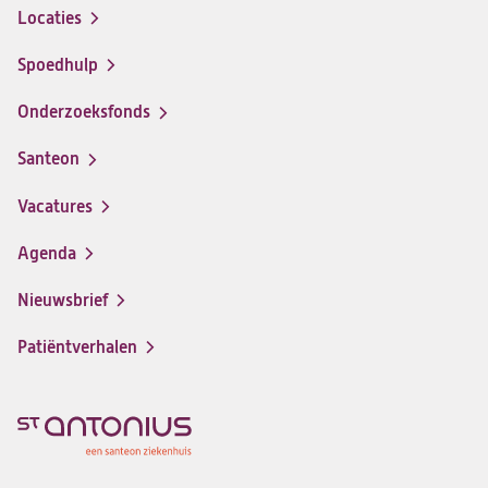
Locaties
Spoedhulp
Onderzoeksfonds
Santeon
(opent
in
Vacatures
(opent
een
in
nieuwe
Agenda
een
tab)
nieuwe
Nieuwsbrief
tab)
Patiëntverhalen