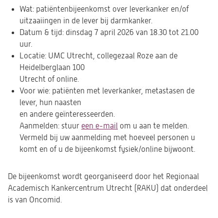
Wat: patiëntenbijeenkomst over leverkanker en/of
uitzaaiingen in de lever bij darmkanker.
Datum & tijd: dinsdag 7 april 2026 van 18.30 tot 21.00
uur.
Locatie: UMC Utrecht, collegezaal Roze aan de
Heidelberglaan 100
Utrecht of online.
Voor wie: patiënten met leverkanker, metastasen de
lever, hun naasten
en andere geïnteresseerden.
Aanmelden: stuur
een e-mail
(opent
om u aan te melden.
Vermeld bij uw aanmelding met hoeveel personen u
in
komt en of u de bijeenkomst fysiek/online bijwoont.
een
nieuwe
tab)
De bijeenkomst wordt georganiseerd door het Regionaal
Academisch Kankercentrum Utrecht (RAKU) dat onderdeel
is van Oncomid.