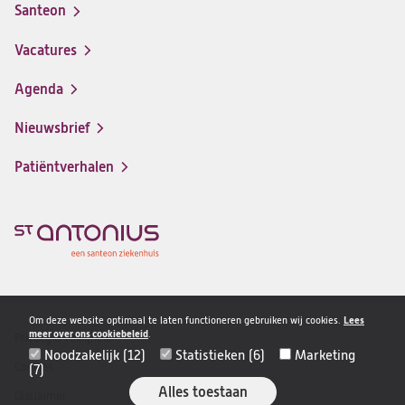
Santeon
(opent
in
Vacatures
(opent
een
in
nieuwe
Agenda
een
tab)
nieuwe
Nieuwsbrief
tab)
Patiëntverhalen
Om deze website optimaal te laten functioneren gebruiken wij cookies.
Lees
meer over ons cookiebeleid
.
Privacy & veiligheid
Disclaimer
Noodzakelijk (12)
Statistieken (6)
Marketing
navigatie
Cookies
(7)
Alles toestaan
Disclaimer