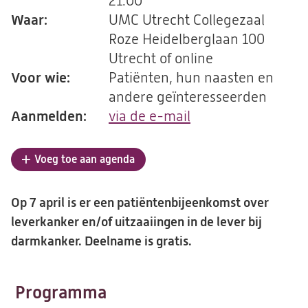
21.00
Waar:
UMC Utrecht Collegezaal
Roze Heidelberglaan 100
Utrecht of online
Voor wie:
Patiënten, hun naasten en
andere geïnteresseerden
Aanmelden:
via de e-mail
(opent
in
een
Voeg toe aan agenda
nieuwe
tab)
Op 7 april is er een patiëntenbijeenkomst over
leverkanker en/of uitzaaiingen in de lever bij
darmkanker. Deelname is gratis.
Programma