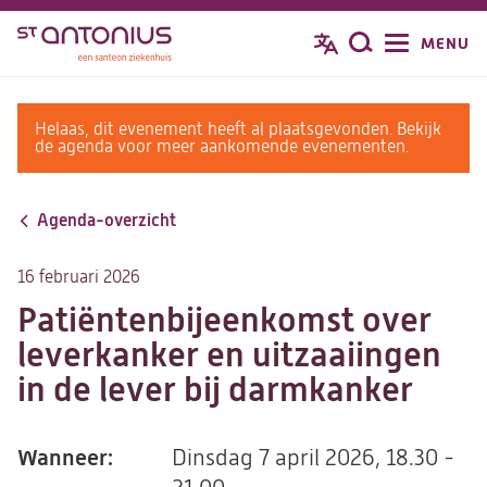
Overslaan
MENU
Zoeken
en
naar
de
warning
Helaas, dit evenement heeft al plaatsgevonden. Bekijk
inhoud
message
de agenda voor meer aankomende evenementen.
gaan
Agenda-overzicht
16 februari 2026
Patiëntenbijeenkomst over
leverkanker en uitzaaiingen
in de lever bij darmkanker
Wanneer:
Dinsdag 7 april 2026, 18.30 -