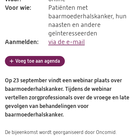
Voor wie:
Patiënten met
baarmoederhalskanker, hun
naasten en andere
geïnteresseerden
Aanmelden:
via de e-mail
(opent
in
een
Voeg toe aan agenda
nieuwe
tab)
Op 23 september vindt een webinar plaats over
baarmoederhalskanker. Tijdens de webinar
vertellen zorgprofessionals over de vroege en late
gevolgen van behandelingen voor
baarmoederhalskanker.
De bijeenkomst wordt georganiseerd door Oncomid.