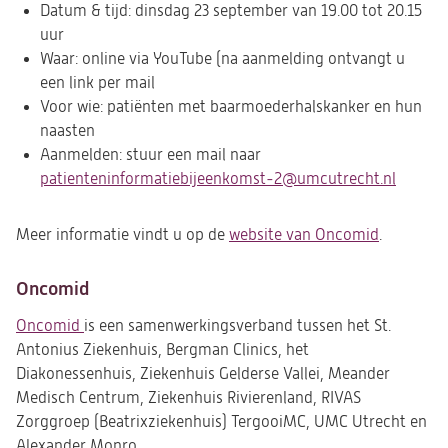
Datum & tijd: dinsdag 23 september van 19.00 tot 20.15
uur
Waar: online via YouTube (na aanmelding ontvangt u
een link per mail
Voor wie: patiënten met baarmoederhalskanker en hun
naasten
Aanmelden: stuur een mail naar
patienteninformatiebijeenkomst-2@umcutrecht.nl
(opent
in
een
Meer informatie vindt u op de
website van Oncomid
(opent
.
nieuwe
in
tab)
een
Oncomid
nieuwe
Oncomid
(opent
is een samenwerkingsverband tussen het St.
tab)
Antonius Ziekenhuis, Bergman Clinics, het
in
Diakonessenhuis, Ziekenhuis Gelderse Vallei, Meander
een
Medisch Centrum, Ziekenhuis Rivierenland, RIVAS
nieuwe
Zorggroep (Beatrixziekenhuis) TergooiMC, UMC Utrecht en
tab)
Alexander Monro.