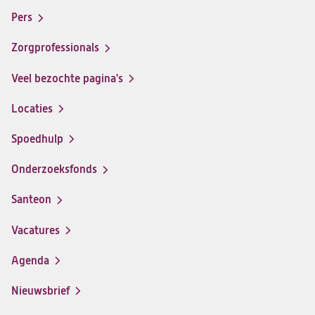
santeon
santeon
santeon
santeon
menu
Pers
ziekenhuis
ziekenhuis
ziekenhuis
ziekenhuis
op
op
op
op
Zorgprofessionals
Facebook
Instagram
LinkedIn
Youtube
Veel bezochte pagina's
Locaties
Spoedhulp
Onderzoeksfonds
Santeon
(opent
in
Vacatures
(opent
een
in
nieuwe
Agenda
een
tab)
nieuwe
Nieuwsbrief
tab)