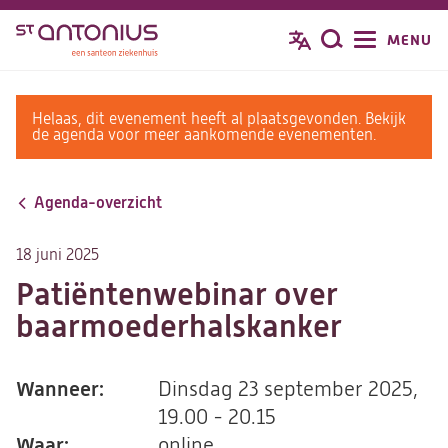
Overslaan
MENU
Zoeken
en
naar
de
warning
Helaas, dit evenement heeft al plaatsgevonden. Bekijk
inhoud
message
de agenda voor meer aankomende evenementen.
gaan
Agenda-overzicht
18 juni 2025
Patiëntenwebinar over
baarmoederhalskanker
Wanneer:
Dinsdag 23 september 2025,
19.00 - 20.15
Waar:
online