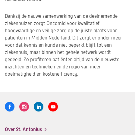
Dankzij de nauwe samenwerking van de deelnemende
ziekenhuizen zorgt Oncomid voor kwalitatief
hoogwaardige en veilige zorg op de juiste plaats voor
patiënten in Midden Nederland. Dit zorgt er onder meer
voor dat kennis en kunde niet beperkt blijft tot een
ziekenhuis, maar binnen het gehele netwerk wordt
gedeeld. Zo profiteren patiënten altijd van de nieuwste
inzichten en technieken en de regio van meer
doelmatigheid en kostenefficiency.
Volg
Logo
Logo
Logo
Logo
ons
St.
St.
St.
St.
Antonius
Antonius
Antonius
Antonius
Over St. Antonius
een
een
een
een
Footer-