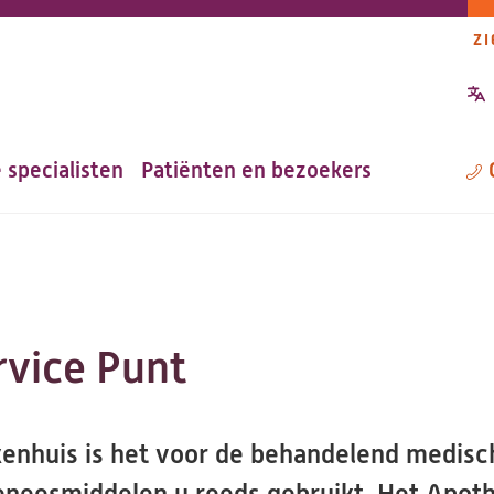
ZI
P
n
 specialisten
Patiënten en bezoekers
M
vice Punt
kenhuis is het voor de behandelend medisch