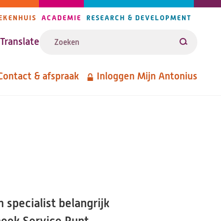
EKENHUIS
ACADEMIE
RESEARCH & DEVELOPMENT
ijlers
Zoeken
avigatie
Translate
Zoeken
Contact & afspraak
Inloggen Mijn Antonius
etanavigatie
 specialist belangrijk