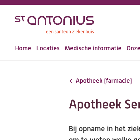
Overslaan
en
naar
de
Home
Locaties
Medische informatie
Onze
inhoud
Hoofdnavigatie
gaan
Apotheek (farmacie)
Apotheek Ser
Bij opname in het zie