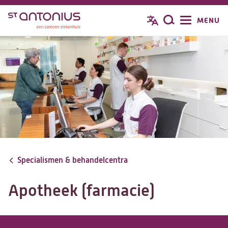
Overslaan
MENU
Zoeken
en
naar
de
inhoud
gaan
Specialismen & behandelcentra
Apotheek (farmacie)