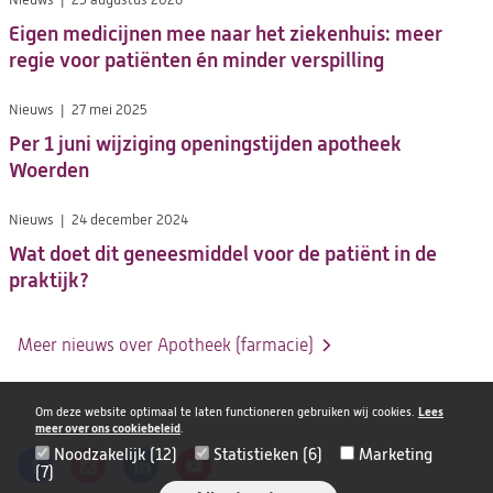
Eigen medicijnen mee naar het ziekenhuis: meer
regie voor patiënten én minder verspilling
Nieuws
27 mei 2025
Per 1 juni wijziging openingstijden apotheek
Woerden
Nieuws
24 december 2024
Wat doet dit geneesmiddel voor de patiënt in de
praktijk?
Meer nieuws over Apotheek (farmacie)
Om deze website optimaal te laten functioneren gebruiken wij cookies.
Lees
meer over ons cookiebeleid
.
Noodzakelijk (12)
Statistieken (6)
Marketing
(7)
Volg
Logo
Logo
Logo
Logo