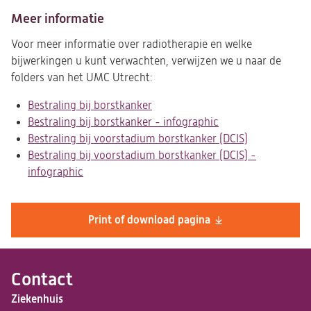
Meer informatie
Voor meer informatie over radiotherapie en welke
bijwerkingen u kunt verwachten, verwijzen we u naar de
folders van het UMC Utrecht:
Bestraling bij borstkanker
(opent
Bestraling bij borstkanker - infographic
in
(opent
Bestraling bij voorstadium borstkanker (DCIS)
een
in
(opent
Bestraling bij voorstadium borstkanker (DCIS) -
nieuwe
een
in
infographic
(opent
tab)
nieuwe
een
in
tab)
nieuwe
een
tab)
Print of download pagina
nieuwe
tab)
Contact
Ziekenhuis