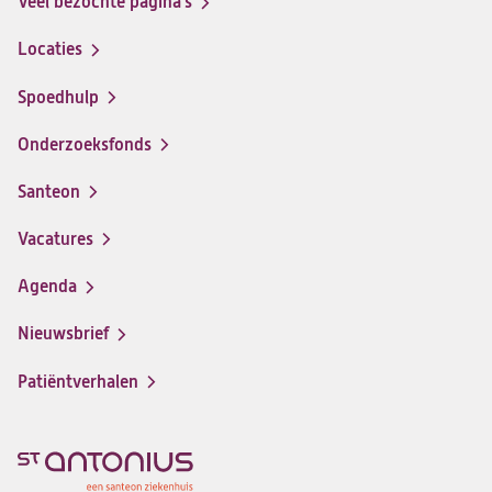
Veel bezochte pagina's
Locaties
Spoedhulp
Onderzoeksfonds
Santeon
(opent
in
Vacatures
(opent
een
in
nieuwe
Agenda
een
tab)
nieuwe
Nieuwsbrief
tab)
Patiëntverhalen