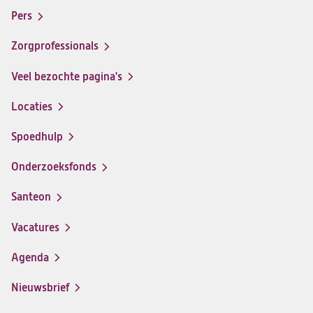
santeon
santeon
santeon
santeon
menu
Pers
ziekenhuis
ziekenhuis
ziekenhuis
ziekenhuis
op
op
op
op
Zorgprofessionals
Facebook
Instagram
LinkedIn
Youtube
Veel bezochte pagina's
Locaties
Spoedhulp
Onderzoeksfonds
Santeon
(opent
in
Vacatures
(opent
een
in
nieuwe
Agenda
een
tab)
nieuwe
Nieuwsbrief
tab)