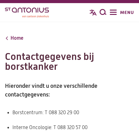
Overslaan
MENU
Zoeken
en
naar
de
Home
inhoud
gaan
Contactgegevens bij
borstkanker
Hieronder vindt u onze verschillende
contactgegevens:
Borstcentrum: T 088 320 29 00
Interne Oncologie: T 088 320 57 00