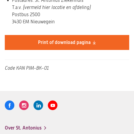
Postadres: St. Antonius Ziekenhuis
T.a.v.
(vermeld hier locatie en afdeling)
Postbus 2500
3430 EM Nieuwegein
Print of download pagina
Code
KAN PIM-BK-01
Volg
Logo
Logo
Logo
Logo
ons
St.
St.
St.
St.
Antonius
Antonius
Antonius
Antonius
Over St. Antonius
een
een
een
een
Footer-