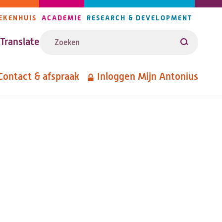
EKENHUIS
ACADEMIE
RESEARCH & DEVELOPMENT
ijlers
Zoeken
avigatie
Translate
Zoeken
Contact & afspraak
Inloggen Mijn Antonius
etanavigatie