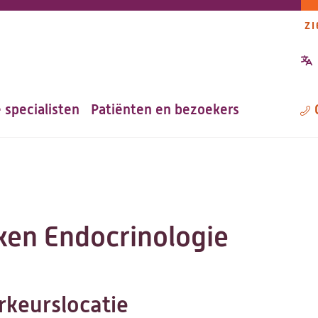
ZI
P
n
 specialisten
Patiënten en bezoekers
M
en Endocrinologie
rkeurslocatie