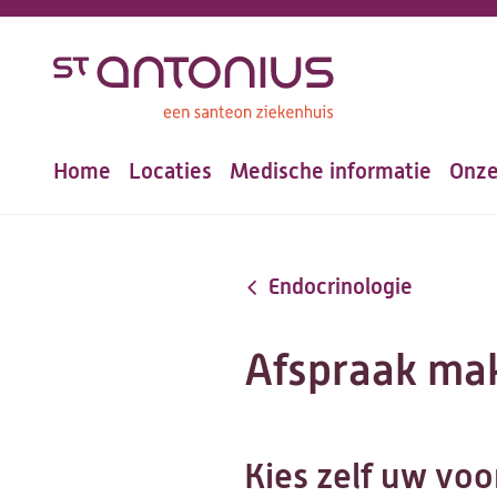
Overslaan
en
naar
de
Home
Locaties
Medische informatie
Onze
inhoud
Hoofdnavigatie
gaan
Endocrinologie
Afspraak mak
Kies zelf uw voo