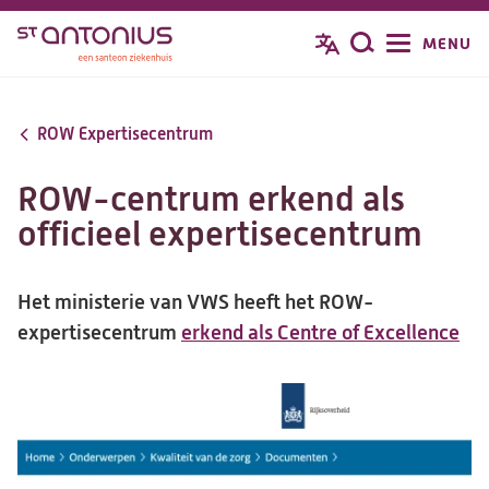
Overslaan
MENU
Zoeken
en
naar
de
ROW Expertisecentrum
inhoud
gaan
ROW-centrum erkend als
officieel expertisecentrum
Het ministerie van VWS heeft het ROW-
expertisecentrum
erkend als Centre of Excellence
(op
in
ee
ni
tab