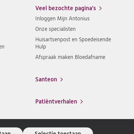
een
een
een
een
Veel bezochte pagina's
santeon
santeon
santeon
santeon
Inloggen Mijn Antonius
ziekenhuis
ziekenhuis
ziekenhuis
ziekenh
Onze specialisten
op
op
op
op
Facebook
Instagram
LinkedIn
Youtub
Huisartsenpost en Spoedeisende
en
Hulp
Afspraak maken Bloedafname
Santeon
(opent
in
een
Patiëntverhalen
nieuwe
tab)
taan
Selectie toestaan