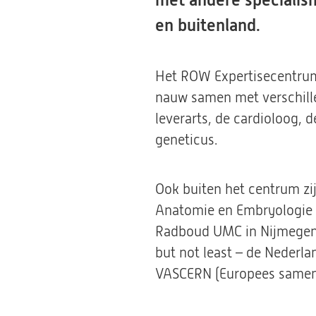
met andere specialis
en buitenland.
Het ROW Expertisecentrum
nauw samen met verschill
leverarts, de cardioloog, 
geneticus.
Ook buiten het centrum zi
Anatomie en Embryologie v
Radboud UMC in Nijmegen, 
but not least – de Neder
VASCERN (Europees samenw