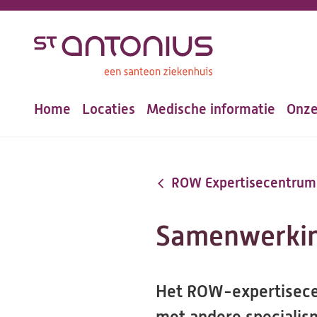
Overslaan
en
naar
de
Home
Locaties
Medische informatie
Onze
inhoud
Hoofdnavigatie
gaan
ROW Expertisecentrum
Samenwerkin
Het ROW-expertisece