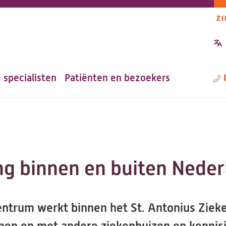
ZI
P
n
 specialisten
Patiënten en bezoekers
M
g binnen en buiten Neder
ntrum werkt binnen het St. Antonius Zie