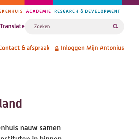
EKENHUIS
ACADEMIE
RESEARCH & DEVELOPMENT
ijlers
Zoeken
avigatie
Translate
Zoeken
Contact & afspraak
Inloggen Mijn Antonius
etanavigatie
land
kenhuis nauw samen