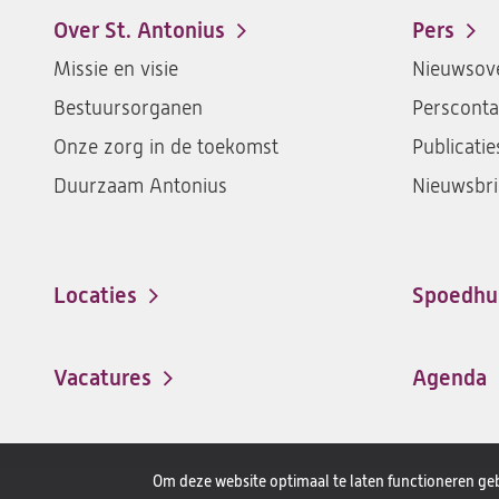
Over St. Antonius
Pers
Footer-
Missie en visie
Nieuwsove
menu
Bestuursorganen
Persconta
Onze zorg in de toekomst
Publicatie
Duurzaam Antonius
Nieuwsbri
Locaties
Spoedhu
Vacatures
Agenda
(opent
in
een
Om deze website optimaal te laten functioneren geb
nieuwe