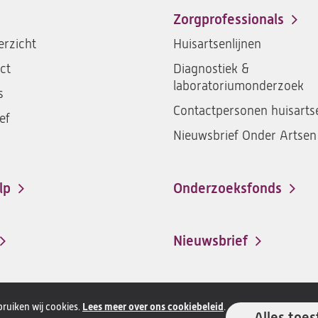
Zorgprofessionals
rzicht
Huisartsenlijnen
ct
Diagnostiek &
laboratoriumonderzoek
s
Contactpersonen huisarts
ef
Nieuwsbrief Onder Artsen
lp
Onderzoeksfonds
Nieuwsbrief
ruiken wij cookies.
Lees meer over ons cookiebeleid
.
Alles toes