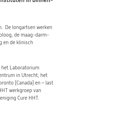
nstituten in binnen-
m. De longartsen werken
uroloog, de maag-darm-
g en de klinisch
, het Laboratorium
ntrum in Utrecht, het
ronto (Canada) en – last
 HHT werkgroep van
eniging Cure HHT.