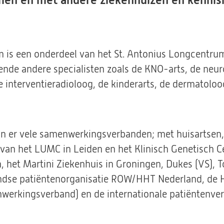
men en met andere ziekenhuizen en kennisi
 is een onderdeel van het St. Antonius Longcentru
ende andere specialisten zoals de KNO-arts, de ne
de interventieradioloog, de kinderarts, de dermatoloo
jn er vele samenwerkingsverbanden; met huisartsen
an het LUMC in Leiden en het Klinisch Genetisch Ce
het Martini Ziekenhuis in Groningen, Dukes (VS), To
landse patiëntenorganisatie ROW/HHT Nederland, de
erkingsverband) en de internationale patiëntenver