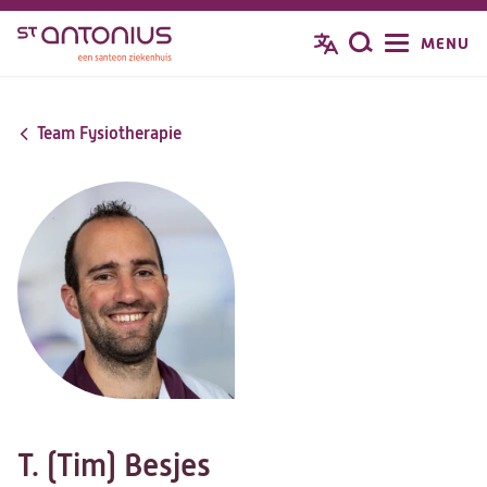
Overslaan
MENU
Zoeken
en
naar
de
Team Fysiotherapie
inhoud
gaan
T. (Tim) Besjes