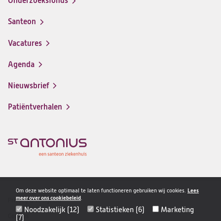
Onderzoeksfonds
Santeon
(opent
in
Vacatures
(opent
een
in
nieuwe
Agenda
een
tab)
nieuwe
Nieuwsbrief
tab)
Patiëntverhalen
Om deze website optimaal te laten functioneren gebruiken wij cookies.
Lees
meer over ons cookiebeleid
.
Privacy & veiligheid
Disclaimer
Noodzakelijk (12)
Statistieken (6)
Marketing
navigatie
Cookies
(7)