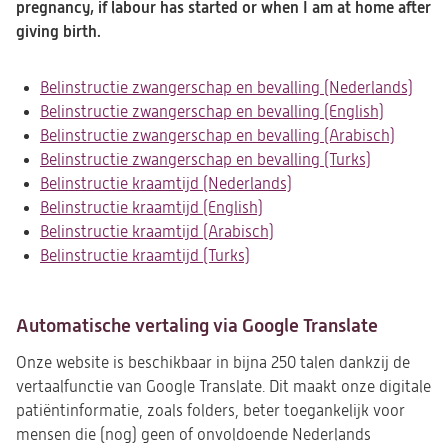
pregnancy, if labour has started or when I am at home after
giving birth.
Belinstructie zwangerschap en bevalling (Nederlands)
(ope
Belinstructie zwangerschap en bevalling (English)
(opent
in
Belinstructie zwangerschap en bevalling (Arabisch)
in
(opent
een
Belinstructie zwangerschap en bevalling (Turks)
(opent
een
in
nieu
Belinstructie kraamtijd (Nederlands)
(opent
in
nieuwe
een
tab)
Belinstructie kraamtijd (English)
(opent
in
een
tab)
nieuwe
Belinstructie kraamtijd (Arabisch)
in
(opent
een
nieuwe
tab)
Belinstructie kraamtijd (Turks)
(opent
een
in
nieuwe
tab)
in
nieuwe
een
tab)
een
tab)
nieuwe
Automatische vertaling via Google Translate
nieuwe
tab)
tab)
Onze website is beschikbaar in bijna 250 talen dankzij de
vertaalfunctie van Google Translate. Dit maakt onze digitale
patiëntinformatie, zoals folders, beter toegankelijk voor
mensen die (nog) geen of onvoldoende Nederlands