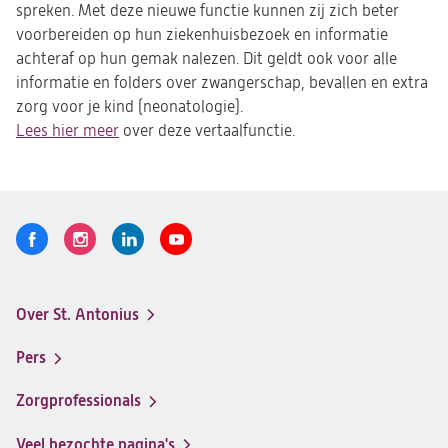
spreken. Met deze nieuwe functie kunnen zij zich beter
voorbereiden op hun ziekenhuisbezoek en informatie
achteraf op hun gemak nalezen. Dit geldt ook voor alle
informatie en folders over zwangerschap, bevallen en extra
zorg voor je kind (neonatologie).
Lees hier meer
over deze vertaalfunctie.
Volg
Logo
Logo
Logo
Logo
ons
St.
St.
St.
St.
Antonius
Antonius
Antonius
Antonius
Over St. Antonius
een
een
een
een
Footer-
santeon
santeon
santeon
santeon
menu
Pers
ziekenhuis
ziekenhuis
ziekenhuis
ziekenhuis
op
op
op
op
Zorgprofessionals
Facebook
Instagram
LinkedIn
Youtube
Veel bezochte pagina's