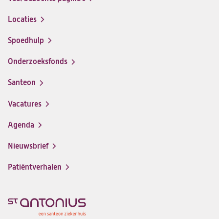
Locaties
Spoedhulp
Onderzoeksfonds
Santeon
(opent
in
Vacatures
(opent
een
in
nieuwe
Agenda
een
tab)
nieuwe
Nieuwsbrief
tab)
Patiëntverhalen