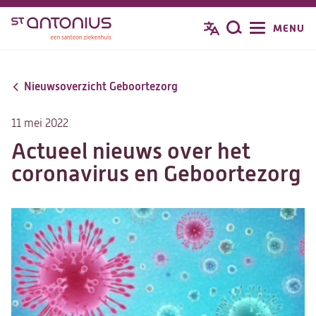
Overslaan
MENU
Zoeken
en
naar
de
Nieuwsoverzicht Geboortezorg
inhoud
gaan
11 mei 2022
Actueel nieuws over het
coronavirus en Geboortezorg