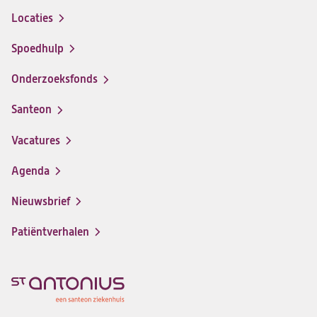
Locaties
Spoedhulp
Onderzoeksfonds
Santeon
(opent
in
Vacatures
(opent
een
in
nieuwe
Agenda
een
tab)
nieuwe
Nieuwsbrief
tab)
Patiëntverhalen