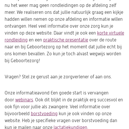
nu het weer mag geen rondleidingen op de afdeling zelf
meer. We realiseren ons dat jullie natuurlijk graag een kijkje
hadden willen nemen op onze afdeling en informatie willen
ontvangen. Heel veel informatie over onze zorg kun je
vinden op deze website. Daar vindt je ook een
korte virtuele
rondleiding
(opent
en een
praktische presentatie
(opent
over de route
naar en bij Geboortezorg op het moment dat jullie echt bij
in
in
ons komen bevallen. Zo kun je toch alvast wegwijs worden
een
een
bij Geboortezorg!
nieuwe
nieuwe
tab)
tab)
Vragen? Stel ze gerust aan je zorgverlener of aan ons.
Onze informatieavond Een goede start is vervangen
door
webinars
. Ook dit blijkt in de praktijk erg succesvol en
ook fijn voor jullie als zwangere. Veel informatie over
bijvoorbeeld
borstvoeding
kun je ook vinden op onze
website. Heb je specifieke vragen over borstvoeding dan
kun je mailen naar onze
lactatiekundigen.
(opent