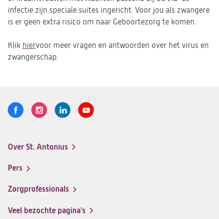
infectie zijn speciale suites ingericht. Voor jou als zwangere
is er geen extra risico om naar Geboortezorg te komen.
Klik
hier
(opent
voor meer vragen en antwoorden over het virus en
zwangerschap.
in
een
nieuwe
tab)
Volg
Logo
Logo
Logo
Logo
ons
St.
St.
St.
St.
Antonius
Antonius
Antonius
Antonius
Over St. Antonius
een
een
een
een
Footer-
santeon
santeon
santeon
santeon
menu
Pers
ziekenhuis
ziekenhuis
ziekenhuis
ziekenhuis
op
op
op
op
Zorgprofessionals
Facebook
Instagram
LinkedIn
Youtube
Veel bezochte pagina's