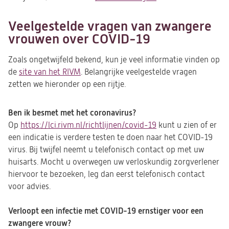
in
een
Veelgestelde vragen van zwangere
nieuwe
vrouwen over COVID-19
tab)
Zoals ongetwijfeld bekend, kun je veel informatie vinden op
de
site van het RIVM
(opent
. Belangrijke veelgestelde vragen
zetten we hieronder op een rijtje.
in
een
nieuwe
Ben ik besmet met het coronavirus?
tab)
Op
https://lci.rivm.nl/richtlijnen/covid-19
(opent
kunt u zien of er
een indicatie is verdere testen te doen naar het COVID-19
in
virus. Bij twijfel neemt u telefonisch contact op met uw
een
huisarts. Mocht u overwegen uw verloskundig zorgverlener
nieuwe
hiervoor te bezoeken, leg dan eerst telefonisch contact
tab)
voor advies.
Verloopt een infectie met COVID-19 ernstiger voor een
zwangere vrouw?