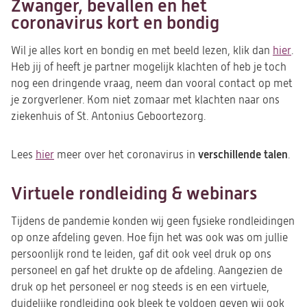
Zwanger, bevallen en het
coronavirus kort en bondig
Wil je alles kort en bondig en met beeld lezen, klik dan
hier
(op
.
Heb jij of heeft je partner mogelijk klachten of heb je toch
in
nog een dringende vraag, neem dan vooral contact op met
ee
je zorgverlener. Kom niet zomaar met klachten naar ons
ni
ziekenhuis of St. Antonius Geboortezorg.
tab
verschillende talen
Lees
hier
meer over het coronavirus in
.
Virtuele rondleiding & webinars
Tijdens de pandemie konden wij geen fysieke rondleidingen
op onze afdeling geven. Hoe fijn het was ook was om jullie
persoonlijk rond te leiden, gaf dit ook veel druk op ons
personeel en gaf het drukte op de afdeling. Aangezien de
druk op het personeel er nog steeds is en een virtuele,
duidelijke rondleiding ook bleek te voldoen geven wij ook