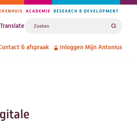
EKENHUIS
ACADEMIE
RESEARCH & DEVELOPMENT
ijlers
Zoeken
avigatie
Translate
Zoeken
Contact & afspraak
Inloggen Mijn Antonius
etanavigatie
gitale