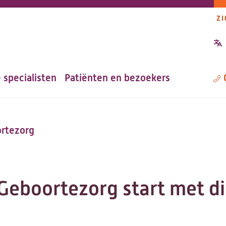
ZI
P
n
 specialisten
Patiënten en bezoekers
M
rtezorg
 Geboortezorg start met di