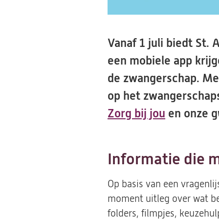
Vanaf 1 juli biedt St
een mobiele app krij
de zwangerschap. Met
op het zwangerschapst
Zorg bij jou
(opent
en onze g
in
een
Informatie die 
nieuwe
tab)
Op basis van een vragenli
moment uitleg over wat bel
folders, filmpjes, keuzehu