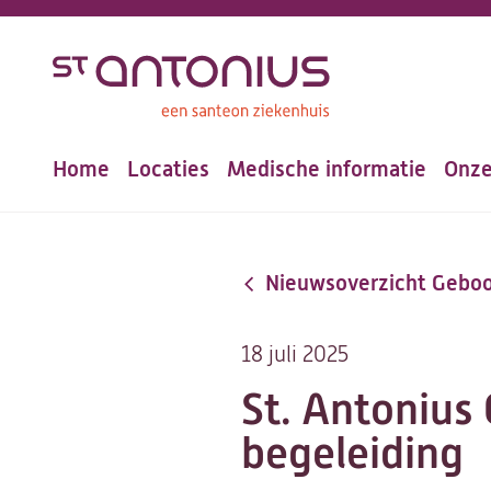
Overslaan
en
naar
de
Home
Locaties
Medische informatie
Onze
inhoud
Hoofdnavigatie
gaan
Nieuwsoverzicht Geboo
18 juli 2025
St. Antonius
begeleiding