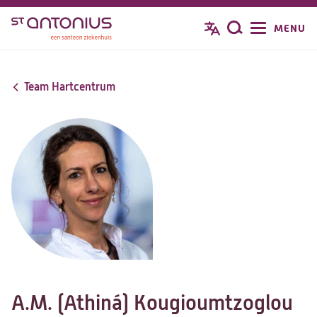
Overslaan
MENU
Zoeken
en
naar
de
Team Hartcentrum
inhoud
gaan
A.M. (Athiná) Kougioumtzoglou