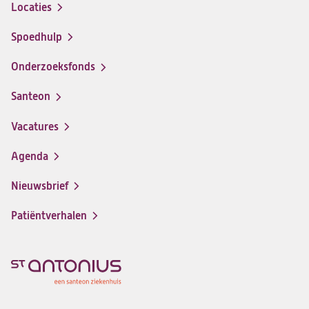
Locaties
Spoedhulp
Onderzoeksfonds
Santeon
(opent
in
Vacatures
(opent
een
in
nieuwe
Agenda
een
tab)
nieuwe
Nieuwsbrief
tab)
Patiëntverhalen