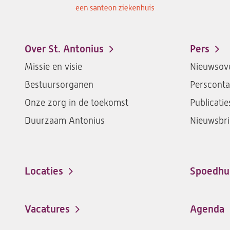
Over St. Antonius
Pers
Footer-
Missie en visie
Nieuwsove
menu
Bestuursorganen
Persconta
Onze zorg in de toekomst
Publicatie
Duurzaam Antonius
Nieuwsbri
Locaties
Spoedhu
Vacatures
Agenda
(opent