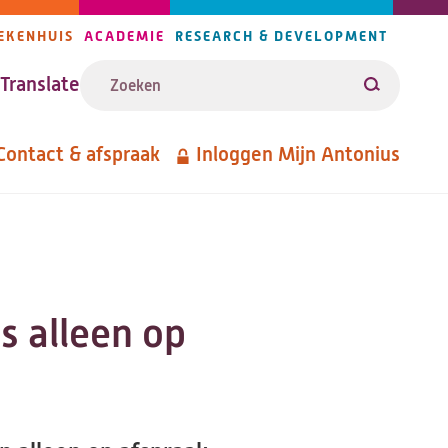
EKENHUIS
ACADEMIE
RESEARCH & DEVELOPMENT
ijlers
Zoeken
avigatie
Translate
Zoeken
Contact & afspraak
Inloggen Mijn Antonius
etanavigatie
s alleen op