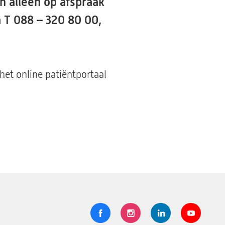
n alleen op afspraak
a T 088 – 320 80 00,
et online patiëntportaal
Volg
Logo
Logo
Logo
Logo