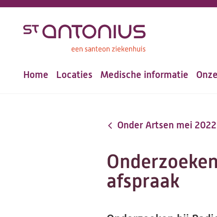
Overslaan
en
naar
de
Home
Locaties
Medische informatie
Onze
inhoud
Hoofdnavigatie
gaan
Onder Artsen mei 2022
Onderzoeken 
afspraak