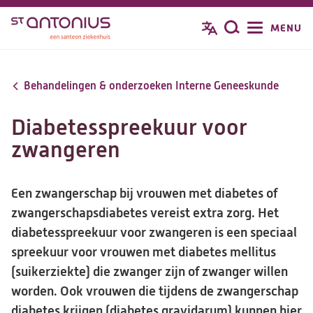
Overslaan
MENU
Zoeken
en
naar
de
Behandelingen & onderzoeken Interne Geneeskunde
inhoud
gaan
Diabetesspreekuur voor
zwangeren
Een zwangerschap bij vrouwen met diabetes of
zwangerschapsdiabetes vereist extra zorg. Het
diabetesspreekuur voor zwangeren is een speciaal
spreekuur voor vrouwen met diabetes mellitus
(suikerziekte) die zwanger zijn of zwanger willen
worden. Ook vrouwen die tijdens de zwangerschap
diabetes krijgen (diabetes gravidarum) kunnen hier