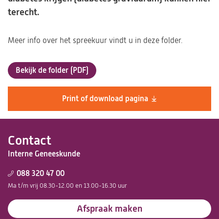
terecht.
Meer info over het spreekuur vindt u in deze folder.
Bekijk de folder (PDF)
(opent
in
een
Print of download pagina
nieuwe
tab)
Contact
Interne Geneeskunde
088 320 47 00
Ma t/m vrij 08.30-12.00 en 13.00-16.30 uur
Afspraak maken