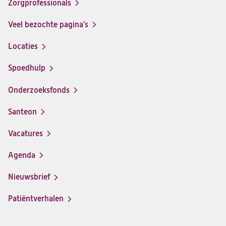
Zorgprofessionals
Facebook
Instagram
LinkedIn
Youtube
Veel bezochte pagina's
Locaties
Spoedhulp
Onderzoeksfonds
Santeon
(opent
in
Vacatures
(opent
een
in
nieuwe
Agenda
een
tab)
nieuwe
Nieuwsbrief
tab)
Patiëntverhalen