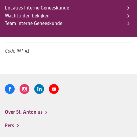
Locaties Interne Geneeskunde
Wachttijden bekijken
Team Interne Geneeskunde
Code
INT 41
Volg
Logo
Logo
Logo
Logo
ons
St.
St.
St.
St.
Antonius
Antonius
Antonius
Antonius
Over St. Antonius
een
een
een
een
Footer-
santeon
santeon
santeon
santeon
menu
Pers
ziekenhuis
ziekenhuis
ziekenhuis
ziekenhuis
op
op
op
op