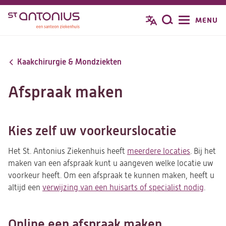
Overslaan
MENU
Zoeken
en
naar
de
Kaakchirurgie & Mondziekten
inhoud
gaan
Afspraak maken
Kies zelf uw voorkeurslocatie
Het St. Antonius Ziekenhuis heeft
meerdere locaties
. Bij het
maken van een afspraak kunt u aangeven welke locatie uw
voorkeur heeft. Om een afspraak te kunnen maken, heeft u
altijd een
verwijzing van een huisarts of specialist nodig
.
Online een afspraak maken