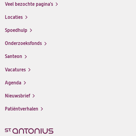
Veel bezochte pagina's
Locaties
Spoedhulp
Onderzoeksfonds
Santeon
(opent
in
Vacatures
(opent
een
in
nieuwe
Agenda
een
tab)
nieuwe
Nieuwsbrief
tab)
Patiëntverhalen