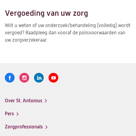
Vergoeding van uw zorg
Wilt u weten of uw onderzoek/behandeling (volledig) wordt
vergoed? Raadpleeg dan vooraf de polisvoorwaarden van
uw zorgverzekeraar.
Volg
Logo
Logo
Logo
Logo
ons
St.
St.
St.
St.
Antonius
Antonius
Antonius
Antonius
Over St. Antonius
een
een
een
een
Footer-
santeon
santeon
santeon
santeon
menu
Pers
ziekenhuis
ziekenhuis
ziekenhuis
ziekenhuis
op
op
op
op
Zorgprofessionals
Facebook
Instagram
LinkedIn
Youtube