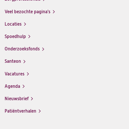
Facebook
Instagram
LinkedIn
Youtube
Veel bezochte pagina's
Locaties
Spoedhulp
Onderzoeksfonds
Santeon
(opent
in
Vacatures
(opent
een
in
nieuwe
Agenda
een
tab)
nieuwe
Nieuwsbrief
tab)
Patiëntverhalen