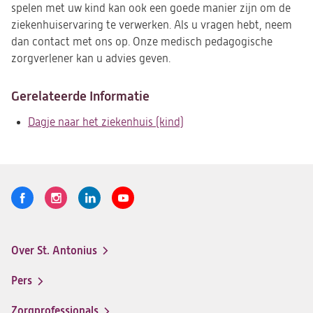
spelen met uw kind kan ook een goede manier zijn om de
ziekenhuiservaring te verwerken. Als u vragen hebt, neem
dan contact met ons op. Onze medisch pedagogische
zorgverlener kan u advies geven.
Gerelateerde Informatie
Dagje naar het ziekenhuis (kind)
Volg
Logo
Logo
Logo
Logo
ons
St.
St.
St.
St.
Antonius
Antonius
Antonius
Antonius
Over St. Antonius
een
een
een
een
Footer-
santeon
santeon
santeon
santeon
menu
Pers
ziekenhuis
ziekenhuis
ziekenhuis
ziekenhuis
op
op
op
op
Zorgprofessionals