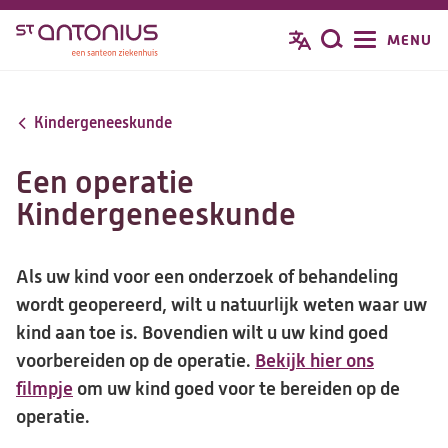
Overslaan
MENU
Zoeken
en
naar
de
Kindergeneeskunde
inhoud
gaan
Een operatie
Kindergeneeskunde
Als uw kind voor een onderzoek of behandeling
wordt geopereerd, wilt u natuurlijk weten waar uw
kind aan toe is. Bovendien wilt u uw kind goed
voorbereiden op de operatie.
Bekijk hier ons
filmpje
(opent
om uw kind goed voor te bereiden op de
operatie.
in
een