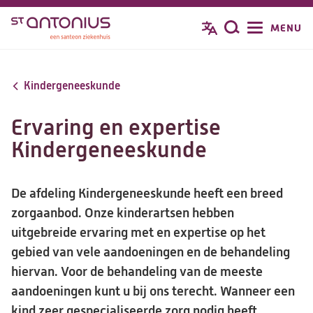
Overslaan
MENU
Zoeken
en
naar
de
Kindergeneeskunde
inhoud
gaan
Ervaring en expertise
Kindergeneeskunde
De afdeling Kindergeneeskunde heeft een breed
zorgaanbod. Onze kinderartsen hebben
uitgebreide ervaring met en expertise op het
gebied van vele aandoeningen en de behandeling
hiervan. Voor de behandeling van de meeste
aandoeningen kunt u bij ons terecht. Wanneer een
kind zeer gespecialiseerde zorg nodig heeft,