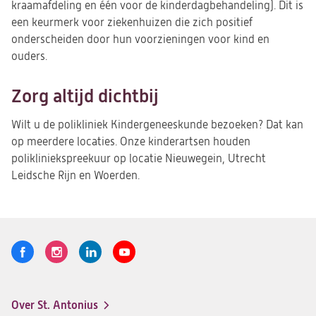
kraamafdeling en één voor de kinderdagbehandeling). Dit is
een keurmerk voor ziekenhuizen die zich positief
onderscheiden door hun voorzieningen voor kind en
ouders.
Zorg altijd dichtbij
Wilt u de polikliniek Kindergeneeskunde bezoeken? Dat kan
op meerdere locaties. Onze kinderartsen houden
polikliniekspreekuur op locatie Nieuwegein, Utrecht
Leidsche Rijn en Woerden.
Volg
Logo
Logo
Logo
Logo
ons
St.
St.
St.
St.
Antonius
Antonius
Antonius
Antonius
Over St. Antonius
een
een
een
een