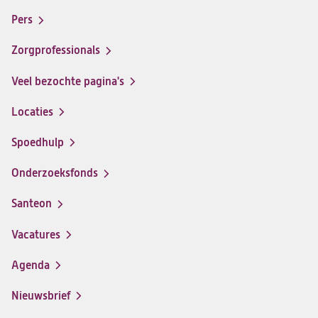
Footer-
santeon
santeon
santeon
santeon
menu
Pers
ziekenhuis
ziekenhuis
ziekenhuis
ziekenhuis
op
op
op
op
Zorgprofessionals
Facebook
Instagram
LinkedIn
Youtube
Veel bezochte pagina's
Locaties
Spoedhulp
Onderzoeksfonds
Santeon
(opent
in
Vacatures
(opent
een
in
nieuwe
Agenda
een
tab)
nieuwe
Nieuwsbrief
tab)