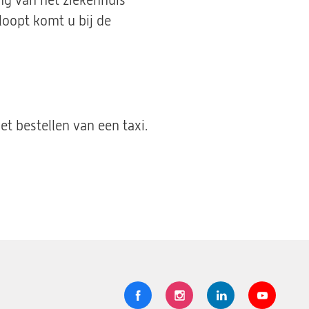
ng van het ziekenhuis
loopt komt u bij de
t bestellen van een taxi.
Volg
Logo
Logo
Logo
Logo