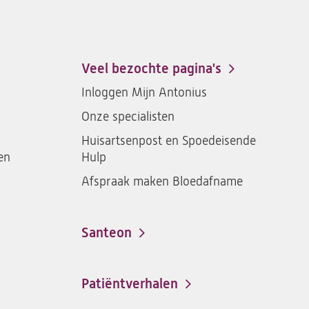
ons
St.
St.
St.
St.
Antonius
Antonius
Antonius
Antoniu
een
een
een
een
Veel bezochte pagina's
santeon
santeon
santeon
santeon
Inloggen Mijn Antonius
ziekenhuis
ziekenhuis
ziekenhuis
ziekenh
Onze specialisten
op
op
op
op
Facebook
Instagram
LinkedIn
Youtub
Huisartsenpost en Spoedeisende
en
Hulp
Afspraak maken Bloedafname
Santeon
(opent
in
een
Patiëntverhalen
nieuwe