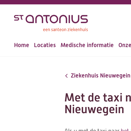
Overslaan
en
naar
de
Home
Locaties
Medische informatie
Onze
inhoud
Hoofdnavigatie
gaan
Ziekenhuis Nieuwegein
Met de taxi 
Nieuwegein