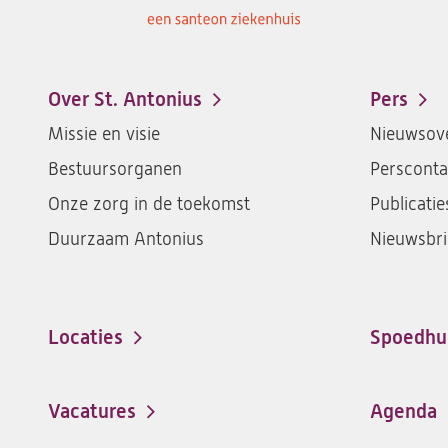
Over St. Antonius
Pers
Footer-
Missie en visie
Nieuwsove
menu
Bestuursorganen
Persconta
Onze zorg in de toekomst
Publicatie
Duurzaam Antonius
Nieuwsbri
Locaties
Spoedhu
Vacatures
Agenda
(opent