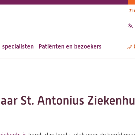
ZI
P
n
 specialisten
Patiënten en bezoekers
M
naar St. Antonius Ziekenhu