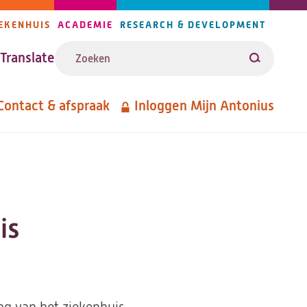
EKENHUIS
ACADEMIE
RESEARCH & DEVELOPMENT
ijlers
Zoeken
avigatie
Translate
Zoeken
Contact & afspraak
Inloggen Mijn Antonius
etanavigatie
is