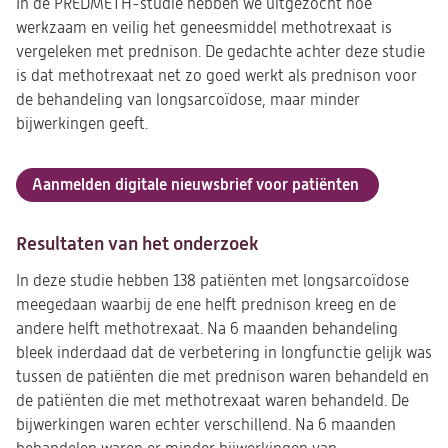
In de PREDMETH-studie hebben we uitgezocht hoe
werkzaam en veilig het geneesmiddel methotrexaat is
vergeleken met prednison. De gedachte achter deze studie
is dat methotrexaat net zo goed werkt als prednison voor
de behandeling van longsarcoïdose, maar minder
bijwerkingen geeft.
Aanmelden digitale nieuwsbrief voor patiënten
(opent
in
een
Resultaten van het onderzoek
nieuwe
tab)
In deze studie hebben 138 patiënten met longsarcoïdose
meegedaan waarbij de ene helft prednison kreeg en de
andere helft methotrexaat. Na 6 maanden behandeling
bleek inderdaad dat de verbetering in longfunctie gelijk was
tussen de patiënten die met prednison waren behandeld en
de patiënten die met methotrexaat waren behandeld. De
bijwerkingen waren echter verschillend. Na 6 maanden