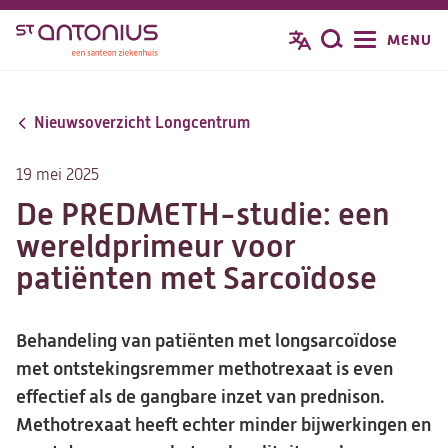
Overslaan
MENU
Zoeken
en
naar
de
Nieuwsoverzicht Longcentrum
inhoud
gaan
19 mei 2025
De PREDMETH-studie: een
wereldprimeur voor
patiënten met Sarcoïdose
Behandeling van patiënten met longsarcoïdose
met ontstekingsremmer methotrexaat is even
effectief als de gangbare inzet van prednison.
Methotrexaat heeft echter minder bijwerkingen en