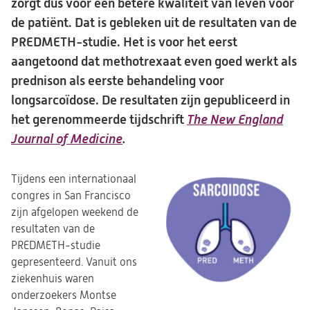
zorgt dus voor een betere kwaliteit van leven voor
de patiënt. Dat is gebleken uit de resultaten van de
PREDMETH-studie. Het is voor het eerst
aangetoond dat methotrexaat even goed werkt als
prednison als eerste behandeling voor
longsarcoïdose. De resultaten zijn gepubliceerd in
het gerenommeerde tijdschrift
The New England
Journal of Medicine
(opent
.
in
een
Tijdens een internationaal
nieuwe
congres in San Francisco
zijn afgelopen weekend de
tab)
resultaten van de
PREDMETH-studie
gepresenteerd. Vanuit ons
ziekenhuis waren
onderzoekers Montse