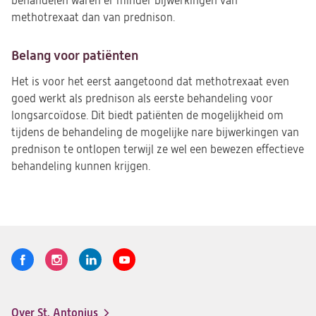
behandelen waren er minder bijwerkingen van
methotrexaat dan van prednison.
Belang voor patiënten
Het is voor het eerst aangetoond dat methotrexaat even
goed werkt als prednison als eerste behandeling voor
longsarcoïdose. Dit biedt patiënten de mogelijkheid om
tijdens de behandeling de mogelijke nare bijwerkingen van
prednison te ontlopen terwijl ze wel een bewezen effectieve
behandeling kunnen krijgen.
Volg
Logo
Logo
Logo
Logo
ons
St.
St.
St.
St.
Antonius
Antonius
Antonius
Antonius
Over St. Antonius