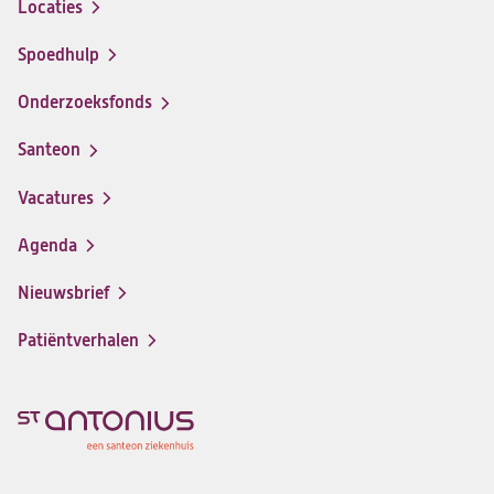
Locaties
Spoedhulp
Onderzoeksfonds
Santeon
(opent
in
Vacatures
(opent
een
in
nieuwe
Agenda
een
tab)
nieuwe
Nieuwsbrief
tab)
Patiëntverhalen