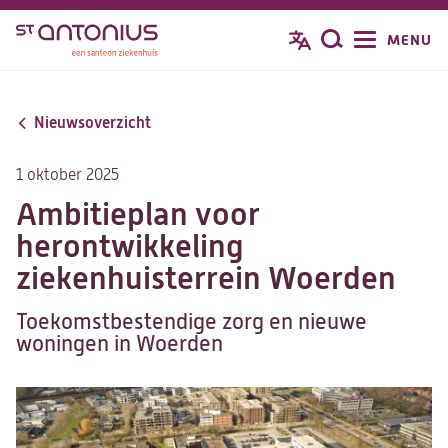
Overslaan
MENU
Zoeken
en
naar
de
Nieuwsoverzicht
inhoud
gaan
1 oktober 2025
Ambitieplan voor
herontwikkeling
ziekenhuisterrein Woerden
Toekomstbestendige zorg en nieuwe
woningen in Woerden