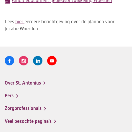
Ambitiedocument gebiedsontwikkeling Woerden
(opent
in
een
Lees
nieuwe
hier
eerdere berichtgeving over de plannen voor
locatie Woerden.
tab)
Volg
Logo
Logo
Logo
Logo
ons
St.
St.
St.
St.
Antonius
Antonius
Antonius
Antonius
Over St. Antonius
een
een
een
een
Footer-
santeon
santeon
santeon
santeon
menu
Pers
ziekenhuis
ziekenhuis
ziekenhuis
ziekenhuis
op
op
op
op
Zorgprofessionals
Facebook
Instagram
LinkedIn
Youtube
Veel bezochte pagina's