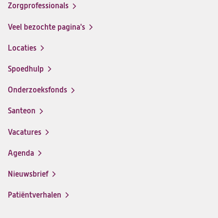
op
op
op
op
Zorgprofessionals
Facebook
Instagram
LinkedIn
Youtube
Veel bezochte pagina's
Locaties
Spoedhulp
Onderzoeksfonds
Santeon
(opent
in
Vacatures
(opent
een
in
nieuwe
Agenda
een
tab)
nieuwe
Nieuwsbrief
tab)
Patiëntverhalen