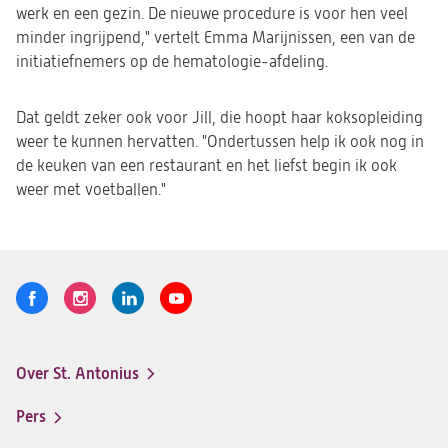
werk en een gezin. De nieuwe procedure is voor hen veel
minder ingrijpend," vertelt Emma Marijnissen, een van de
initiatiefnemers op de hematologie-afdeling.
Dat geldt zeker ook voor Jill, die hoopt haar koksopleiding
weer te kunnen hervatten. "Ondertussen help ik ook nog in
de keuken van een restaurant en het liefst begin ik ook
weer met voetballen."
Volg
Logo
Logo
Logo
Logo
ons
St.
St.
St.
St.
Antonius
Antonius
Antonius
Antonius
Over St. Antonius
een
een
een
een
Footer-
santeon
santeon
santeon
santeon
menu
Pers
ziekenhuis
ziekenhuis
ziekenhuis
ziekenhuis