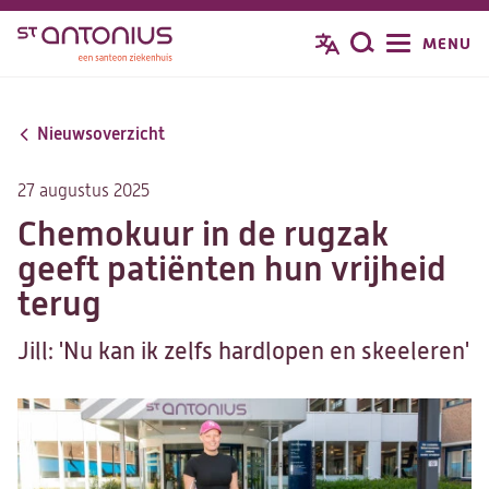
Overslaan
MENU
Zoeken
en
naar
de
Nieuwsoverzicht
inhoud
gaan
27 augustus 2025
Chemokuur in de rugzak
geeft patiënten hun vrijheid
terug
Jill: 'Nu kan ik zelfs hardlopen en skeeleren'