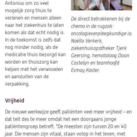
Antonius om zo veel
mogelijk zorg thuis te
verlenen en mensen alleen
De direct betrokkenen bij de
naar het ziekenhuis te laten
chemo in de rugzak:
komen als dat echt nodig is.
oncologieverpleegkundige io.
In de toekomst is zelfs dat
Noëlla Verkerk,
nog minder nodig, als de
ziekenhuisapotheker Tjerk
medicatie thuis bezorgd kan
Geersing, hematoloog Daan
worden en thuiszorg kan
Castelijn en teamhoofd
helpen met het verwisselen
Esmay Koster.
en aansluiten van de
verpakking.
Vrijheid
De nieuwe werkwijze geeft patiënten veel meer vrijheid – en
dat telt des te meer omdat het een doorgaans jonge
patiëntengroep betreft. "De meesten zijn tussen 20 en 40
jaar. Die mensen zijn vitaal, staan volop in het leven, met