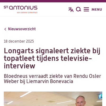
Overslaan
MENU
Zoeken
en
naar
de
Nieuwsoverzicht
inhoud
gaan
18 december 2025
Longarts signaleert ziekte bij
topatleet tijdens televisie-
interview
Bloedneus verraadt ziekte van Rendu Osler
Weber bij Liemarvin Bonevacia