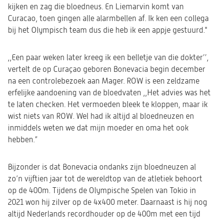
kijken en zag die bloedneus. En Liemarvin komt van
Curacao, toen gingen alle alarmbellen af. Ik ken een collega
bij het Olympisch team dus die heb ik een appje gestuurd."
,,Een paar weken later kreeg ik een belletje van die dokter’’,
vertelt de op Curaçao geboren Bonevacia begin december
na een controlebezoek aan Mager. ROW is een zeldzame
erfelijke aandoening van de bloedvaten ,,Het advies was het
te laten checken. Het vermoeden bleek te kloppen, maar ik
wist niets van ROW. Wel had ik altijd al bloedneuzen en
inmiddels weten we dat mijn moeder en oma het ook
hebben.”
Bijzonder is dat Bonevacia ondanks zijn bloedneuzen al
zo’n vijftien jaar tot de wereldtop van de atletiek behoort
op de 400m. Tijdens de Olympische Spelen van Tokio in
2021 won hij zilver op de 4x400 meter. Daarnaast is hij nog
altijd Nederlands recordhouder op de 400m met een tijd