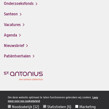
Onderzoeksfonds
Santeon
(opent
in
Vacatures
(opent
een
in
nieuwe
Agenda
een
tab)
nieuwe
Nieuwsbrief
tab)
Patiëntverhalen
Om deze website optimaal te laten functioneren gebruiken wij cookies.
Lees
meer over ons cookiebeleid
.
Privacy & veiligheid
Disclaimer
Noodzakelijk (12)
Statistieken (6)
Marketing