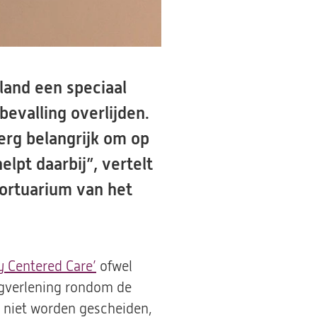
land een speciaal
evalling overlijden.
erg belangrijk om op
lpt daarbij”, vertelt
ortuarium van het
y Centered Care’
ofwel
orgverlening rondom de
g niet worden gescheiden,