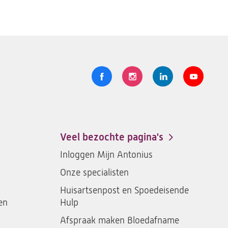
Volg
Logo
Logo
Logo
Logo
ons
St.
St.
St.
St.
Antonius
Antonius
Antonius
Antoniu
een
een
een
een
Veel bezochte pagina's
santeon
santeon
santeon
santeon
Inloggen Mijn Antonius
ziekenhuis
ziekenhuis
ziekenhuis
ziekenh
Onze specialisten
op
op
op
op
Facebook
Instagram
LinkedIn
Youtub
Huisartsenpost en Spoedeisende
en
Hulp
Afspraak maken Bloedafname