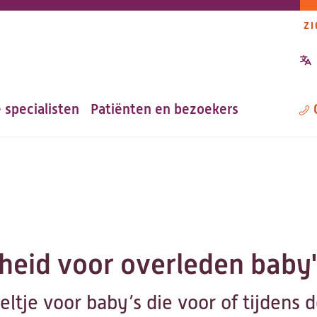
ZI
P
n
 specialisten
Patiënten en bezoekers
M
heid voor overleden baby'
tje voor baby’s die voor of tijdens d