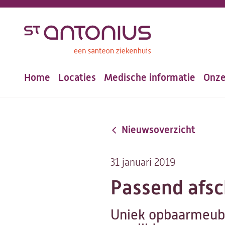
Overslaan
en
naar
de
Home
Locaties
Medische informatie
Onze
inhoud
Hoofdnavigatie
gaan
Nieuwsoverzicht
31 januari 2019
Passend afsc
Uniek opbaarmeubel