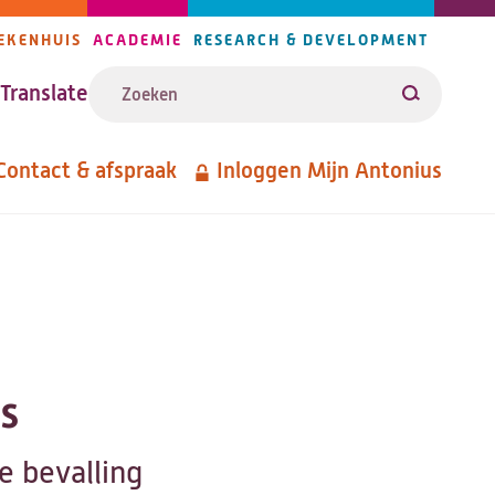
EKENHUIS
ACADEMIE
RESEARCH & DEVELOPMENT
ijlers
Zoeken
avigatie
Translate
Zoeken
Contact & afspraak
Inloggen Mijn Antonius
etanavigatie
s
e bevalling