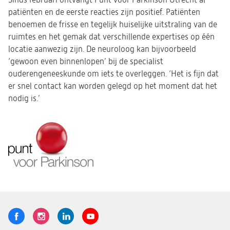
Sinds februari ontvangt Punt voor Parkinson Utrecht al
patiënten en de eerste reacties zijn positief. Patiënten
benoemen de frisse en tegelijk huiselijke uitstraling van de
ruimtes en het gemak dat verschillende expertises op één
locatie aanwezig zijn. De neuroloog kan bijvoorbeeld
‘gewoon even binnenlopen’ bij de specialist
ouderengeneeskunde om iets te overleggen. ‘Het is fijn dat
er snel contact kan worden gelegd op het moment dat het
nodig is.’
(opent
in
een
nieuwe
Volg
Logo
Logo
Logo
Logo
tab)