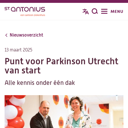
Overslaan
MENU
Zoeken
en
naar
de
Nieuwsoverzicht
inhoud
gaan
13 maart 2025
Punt voor Parkinson Utrecht
van start
Alle kennis onder één dak