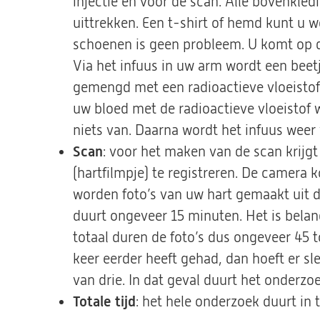
injectie en voor de scan. Alle bovenkle
uittrekken. Een t-shirt of hemd kunt u 
schoenen is geen probleem. U komt op d
Via het infuus in uw arm wordt een beet
gemengd met een radioactieve vloeistof
uw bloed met de radioactieve vloeistof w
niets van. Daarna wordt het infuus weer 
Scan
: voor het maken van de scan krijg
(hartfilmpje) te registreren. De camera 
worden foto’s van uw hart gemaakt uit dr
duurt ongeveer 15 minuten. Het is belangri
totaal duren de foto’s dus ongeveer 45 t
keer eerder heeft gehad, dan hoeft er sl
van drie. In dat geval duurt het onderzoe
Totale tijd
: het hele onderzoek duurt in t