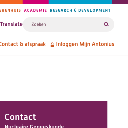
EKENHUIS
ACADEMIE
RESEARCH & DEVELOPMENT
ijlers
Zoeken
avigatie
Translate
Zoeken
Contact & afspraak
Inloggen Mijn Antonius
etanavigatie
Contact
Nucleaire Geneeskunde