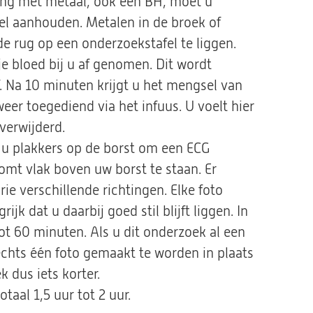
ding met metaal, ook een BH, moet u
wel aanhouden. Metalen in de broek of
e rug op een onderzoekstafel te liggen.
je bloed bij u af genomen. Dit wordt
. Na 10 minuten krijgt u het mengsel van
eer toegediend via het infuus. U voelt hier
verwijderd.
t u plakkers op de borst om een ECG
komt vlak boven uw borst te staan. Er
ie verschillende richtingen. Elke foto
jk dat u daarbij goed stil blijft liggen. In
ot 60 minuten. Als u dit onderzoek al een
echts één foto gemaakt te worden in plaats
k dus iets korter.
otaal 1,5 uur tot 2 uur.