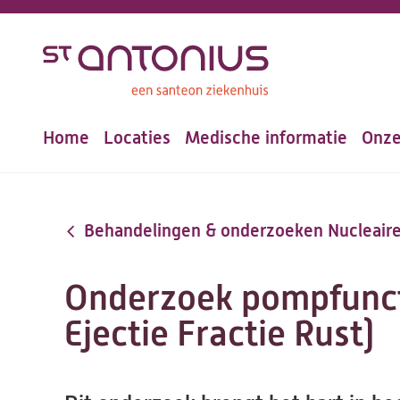
Overslaan
en
naar
de
Home
Locaties
Medische informatie
Onze
inhoud
Hoofdnavigatie
gaan
Behandelingen & onderzoeken Nucleair
Onderzoek pompfuncti
Ejectie Fractie Rust)