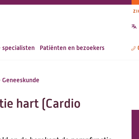
ZI
P
n
 specialisten
Patiënten en bezoekers
M
e Geneeskunde
e hart (Cardio