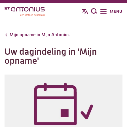
Overslaan
MENU
Zoeken
en
naar
de
Mijn opname in Mijn Antonius
inhoud
gaan
Uw dagindeling in 'Mijn
opname'