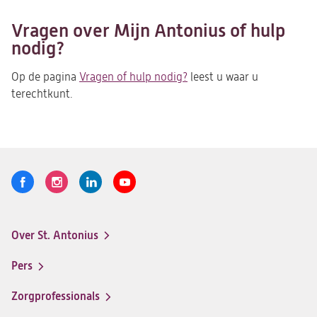
Vragen over Mijn Antonius of hulp
nodig?
Op de pagina
Vragen of hulp nodig?
leest u waar u
terechtkunt.
Volg
Logo
Logo
Logo
Logo
ons
St.
St.
St.
St.
Antonius
Antonius
Antonius
Antonius
Over St. Antonius
een
een
een
een
Footer-
santeon
santeon
santeon
santeon
menu
Pers
ziekenhuis
ziekenhuis
ziekenhuis
ziekenhuis
op
op
op
op
Zorgprofessionals
Facebook
Instagram
LinkedIn
Youtube