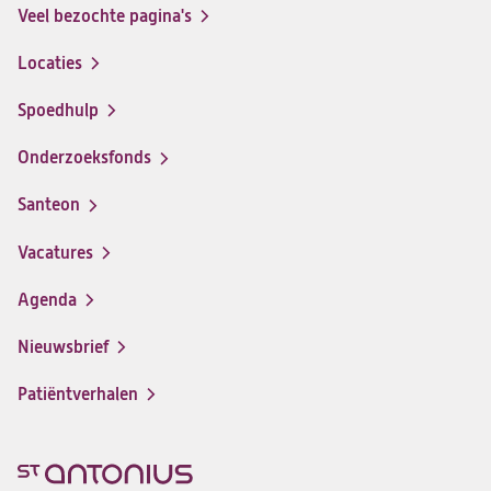
Veel bezochte pagina's
Locaties
Spoedhulp
Onderzoeksfonds
Santeon
(opent
in
Vacatures
(opent
een
in
nieuwe
Agenda
een
tab)
nieuwe
Nieuwsbrief
tab)
Patiëntverhalen