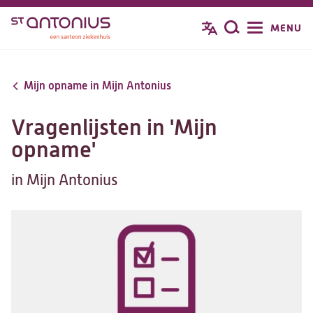
Overslaan
MENU
Zoeken
en
naar
de
Mijn opname in Mijn Antonius
inhoud
gaan
Vragenlijsten in 'Mijn
opname'
in Mijn Antonius