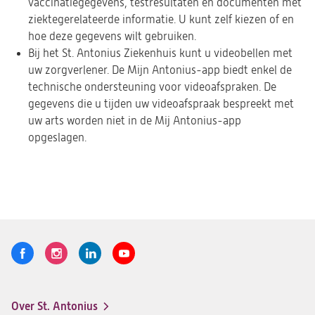
vaccinatiegegevens, testresultaten en documenten met
ziektegerelateerde informatie. U kunt zelf kiezen of en
hoe deze gegevens wilt gebruiken.
Bij het St. Antonius Ziekenhuis kunt u videobellen met
uw zorgverlener. De Mijn Antonius-app biedt enkel de
technische ondersteuning voor videoafspraken. De
gegevens die u tijden uw videoafspraak bespreekt met
uw arts worden niet in de Mij Antonius-app
opgeslagen.
Volg
Logo
Logo
Logo
Logo
ons
St.
St.
St.
St.
Antonius
Antonius
Antonius
Antonius
Over St. Antonius
een
een
een
een