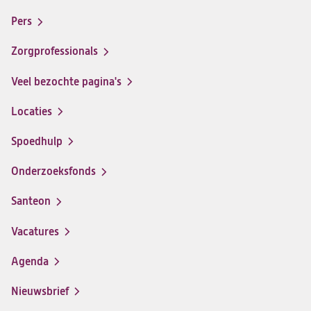
Footer-
santeon
santeon
santeon
santeon
menu
Pers
ziekenhuis
ziekenhuis
ziekenhuis
ziekenhuis
op
op
op
op
Zorgprofessionals
Facebook
Instagram
LinkedIn
Youtube
Veel bezochte pagina's
Locaties
Spoedhulp
Onderzoeksfonds
Santeon
(opent
in
Vacatures
(opent
een
in
nieuwe
Agenda
een
tab)
nieuwe
Nieuwsbrief
tab)