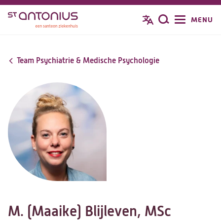
Overslaan
MENU
Zoeken
en
naar
de
Team Psychiatrie & Medische Psychologie
inhoud
gaan
M. (Maaike) Blijleven, MSc