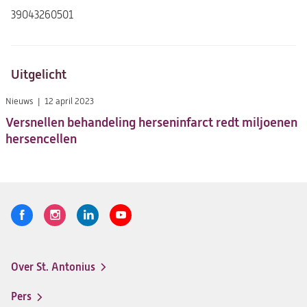
tab)
39043260501
Uitgelicht
Nieuws
12 april 2023
Versnellen behandeling herseninfarct redt miljoenen
hersencellen
Volg
Logo
Logo
Logo
Logo
ons
St.
St.
St.
St.
Antonius
Antonius
Antonius
Antonius
Over St. Antonius
een
een
een
een
Footer-
santeon
santeon
santeon
santeon
menu
Pers
ziekenhuis
ziekenhuis
ziekenhuis
ziekenhuis