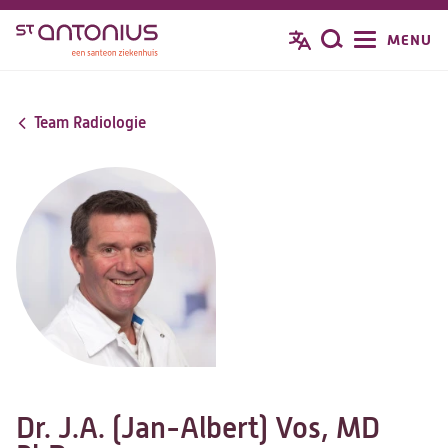
Overslaan
MENU
Zoeken
en
naar
de
Team Radiologie
inhoud
gaan
Dr. J.A. (Jan-Albert) Vos, MD