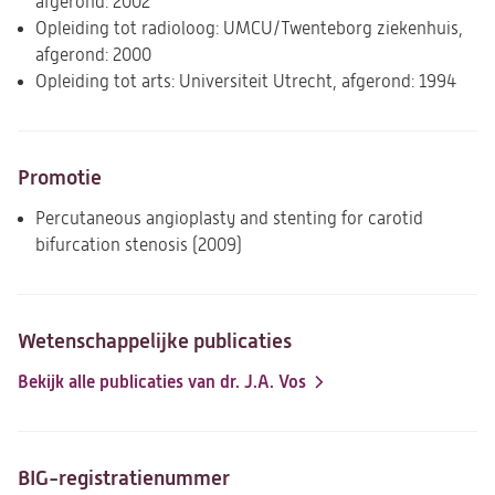
afgerond: 2002
Opleiding tot radioloog: UMCU/Twenteborg ziekenhuis,
afgerond: 2000
Opleiding tot arts: Universiteit Utrecht, afgerond: 1994
Promotie
Percutaneous angioplasty and stenting for carotid
bifurcation stenosis (2009)
Wetenschappelijke publicaties
Bekijk alle publicaties van dr. J.A. Vos
(opent
in
een
nieuwe
BIG-registratienummer