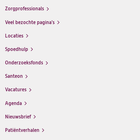
op
op
op
op
Zorgprofessionals
Facebook
Instagram
LinkedIn
Youtube
Veel bezochte pagina's
Locaties
Spoedhulp
Onderzoeksfonds
Santeon
(opent
in
Vacatures
(opent
een
in
nieuwe
Agenda
een
tab)
nieuwe
Nieuwsbrief
tab)
Patiëntverhalen