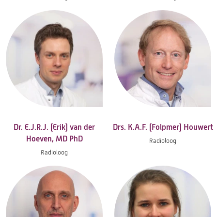
Dr. E.J.R.J. (Erik) van der
Drs. K.A.F. (Folpmer) Houwert
Hoeven, MD PhD
Radioloog
Radioloog