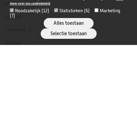
Onderzoeksfonds
meer over ons cookiebeleid
.
Noodzakelijk (12)
Statistieken (6)
Marketing
(7)
Santeon
(opent
Alles toestaan
in
Vacatures
(opent
Selectie toestaan
een
in
nieuwe
Agenda
een
tab)
nieuwe
Nieuwsbrief
tab)
Patiëntverhalen
Privacy & veiligheid
Disclaimer
Cookies