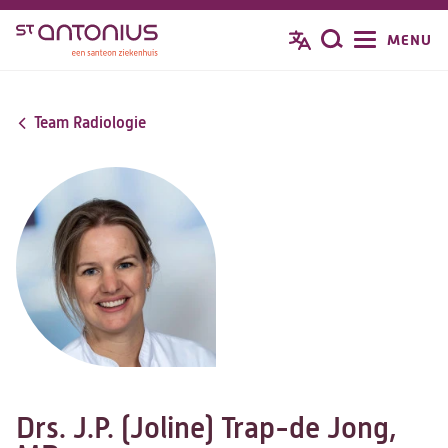
Overslaan
MENU
Zoeken
en
naar
de
Team Radiologie
inhoud
gaan
Drs. J.P. (Joline) Trap-de Jong,