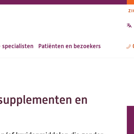
ZI
P
n
 specialisten
Patiënten en bezoekers
M
ssupplementen en