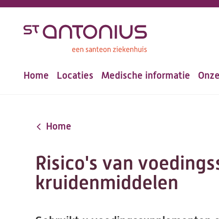
Overslaan
en
naar
de
Home
Locaties
Medische informatie
Onze
inhoud
Hoofdnavigatie
gaan
Home
Risico's van voeding
kruidenmiddelen