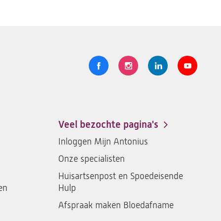
Volg
Logo
Logo
Logo
Logo
ons
St.
St.
St.
St.
Antonius
Antonius
Antonius
Antoniu
een
een
een
een
Veel bezochte pagina's
santeon
santeon
santeon
santeon
Inloggen Mijn Antonius
ziekenhuis
ziekenhuis
ziekenhuis
ziekenh
Onze specialisten
op
op
op
op
Facebook
Instagram
LinkedIn
Youtub
Huisartsenpost en Spoedeisende
en
Hulp
Afspraak maken Bloedafname