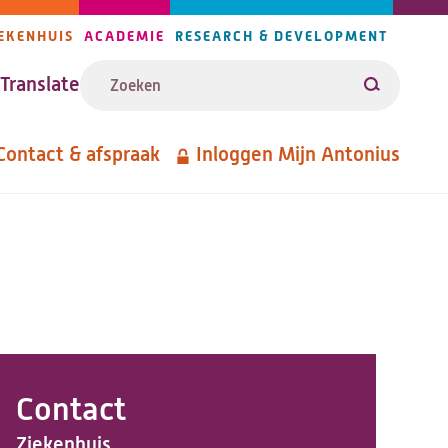
EKENHUIS
ACADEMIE
RESEARCH & DEVELOPMENT
ijlers
Zoeken
avigatie
Translate
Zoeken
Contact & afspraak
Inloggen Mijn Antonius
etanavigatie
Contact
Ziekenhuis