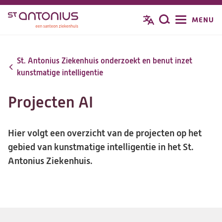
Overslaan
MENU
Zoeken
en
naar
de
St. Antonius Ziekenhuis onderzoekt en benut inzet
inhoud
kunstmatige intelligentie
gaan
Projecten AI
Hier volgt een overzicht van de projecten op het
gebied van kunstmatige intelligentie in het St.
Antonius Ziekenhuis.