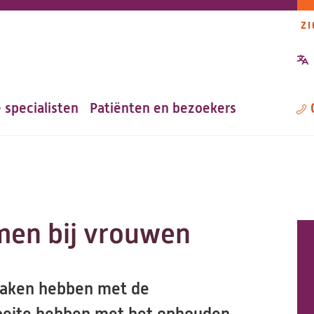
ZI
P
n
 specialisten
Patiënten en bezoekers
M
en bij vrouwen
maken hebben met de