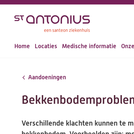
Overslaan
en
naar
de
Home
Locaties
Medische informatie
Onze
inhoud
Hoofdnavigatie
gaan
Aandoeningen
Bekkenbodemproblem
Verschillende klachten kunnen te 