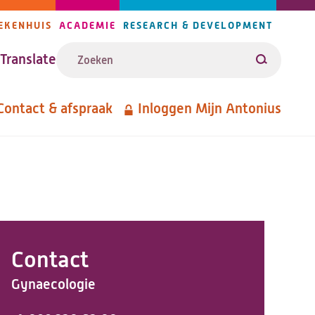
EKENHUIS
ACADEMIE
RESEARCH & DEVELOPMENT
ijlers
Zoeken
avigatie
Translate
Zoeken
Contact & afspraak
Inloggen Mijn Antonius
etanavigatie
Contact
Gynaecologie