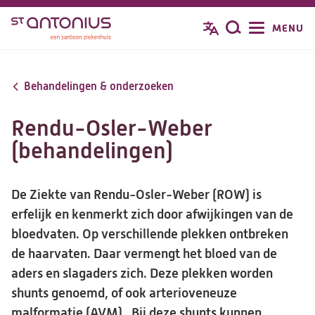
Overslaan
MENU
Zoeken
en
naar
de
Behandelingen & onderzoeken
inhoud
gaan
Rendu-Osler-Weber
(behandelingen)
De Ziekte van Rendu-Osler-Weber (ROW) is
erfelijk en kenmerkt zich door afwijkingen van de
bloedvaten. Op verschillende plekken ontbreken
de haarvaten. Daar vermengt het bloed van de
aders en slagaders zich. Deze plekken worden
shunts genoemd, of ook arterioveneuze
malformatie (AVM). Bij deze shunts kunnen