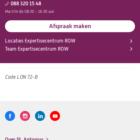
088 320 15 48
Ma t/m do 08.30 - 16.30 uur
Afspraak maken
Locaties Expertisecentrum ROW
Team Expertisecentrum ROW
Code
LON 72-B
Volg
Logo
Logo
Logo
Logo
ons
St.
St.
St.
St.
Antonius
Antonius
Antonius
Antonius
Over St. Antonius