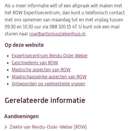
Als u meer informatie wilt of een afspraak wilt maken met
het ROW Expertisecentrum, dan kunt u telefonisch contact
met ons opnemen van maandag tot en met vrijdag tussen
09.30 en 10.30 uur via 088 320 15 47. U kunt ook een mail
sturen naar
row@antoniusziekenhuis.nl
(opent
.
in
Op deze website
een
nieuwe
Expertisecentrum Rendu Osler Weber
tab)
Geschiedenis van ROW
Medische aspecten van ROW
Maatschappelijke aspecten van ROW
Antwoorden op veelgestelde vragen
Gerelateerde informatie
Aandoeningen
Ziekte van Rendu-Osler-Weber (ROW)